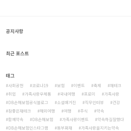
공지사항
최근 포스트
태그
사회공헌
코로나19
보험
이벤트
축제
재테크
취업
가족사랑우체통
국내여행
프로미
가족사랑
DB손해보험공식블로그
소셜매거진
직무인터뷰
건강
참좋은재테크
해외여행
여행
주식
약속
함께약속
DB손해보험
가족사랑이벤트
약속하길잘했다
DB손해보험인스타그램
동부화재
가족사랑을지키는약속