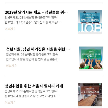
부모님이 주신 사랑은 가슴 한 곳에 자리 잡아 오
라는 것은 해외취업에 청년들이 성공했을 때 원
래도록 따뜻함을 줍니다. 가족사랑우체통에 편
활한 정착을 도울 수 있도록 정부에서 일부 비용
지를 보내주신 이현영 님은 봄이 되면 돌아가신
2019년 달라지는 제도 – 청년들을 위한 최저임금, 취업제도
을 지원해주는 제도를 말합니다. 한국산업인력
엄마가 생각..
안녕하세요. DB손해보험 공식블로그의 행복
공단을 통해서 해당 제도의 혜택을 받을 수가 있
한:D입니다.2019년부터 달라진 각종 제도들! 청
고요. 동남아나 중남미와 같은 신흥국에 진출했
년들과 직장인들을 위해 변화한 제도는 어떤 것
더보기
을 경우에는 400만 원의 정착금이 책정되고 선
들이 있을까요? 오늘은 취업준비생과 직장인들
진국으로 진출을 했을 경우에는 200만 원 가량
이 알아두면 좋은 최저임금과 취업에 관한 제도
의 지원금이 지급됩니다. - 지원대상자는 누구일
를 소개합니다~ 청년구직활동지원금 2019년 3
까? 지원 대상자는 다음과 같습니다. 우선 만 34
월부터 만 18세~34세의 구직 중인 청년들에게
세 미만의 청년이면 신청이 가능한데요. 다만 이
청년지원, 청년 해외진출 지원을 위한 지구청년
청년구직활동지원금을 지급합니다. 청년구직활
나이를 초과했을 때에도 한국산업..
안녕하세요. DB손해보험 공식블로그의 행복
동지원금은 졸업 및 중퇴 후 2년 이내의 미취업
한:D입니다.많은 청년이 한 번씩은 꿈꿔본다는
자, 기준중위소득 120% 이하의 청년일 때 신청
해.외.진.출! 하지만 해외진출의 문턱은 높아만
할 수 있으며, 월 50만 원을 최대 6개월까지 1회
더보기
보이고 어디서부터 시작해야 할지 막막하기만
에 한해 지원합니다. 취업과 창업에 성공 시, 지
한데요. 이런 청년들의 고민을 해결해줄 ‘지구청
원금 지급이 중단되지만 3개월 근속 시에는 성공
년’ 프로그램이 있다고 합니다. 지금부터 외교부
취업금 50만 원을 추가 지원합니다. 최저임금 산
에서 지원하는 지구청년 청년지원 프로그램을
입범위 확대 2019년 최저임금 시급은 8,350원
청년취업을 위한 서울시 일자리 카페
알아보겠습니다. 지구청년이란? 지구청년은 외
인데요. 월 ..
안녕하세요. DB손해보험 공식블로그의 행복
교부의 청년지원 사업을 통해 청년들이 해외진
한:D입니다.청년들의 가장 큰 고민거리인 취업!
출을 이룰 수 있는 정보와 과정을 소개하는 통합
높은 취업문에 어렵고 힘든 시간을 보내고 있는
더보기
브랜드입니다. 워킹홀리데이에 관한 정보는 물
청년들을 위해 도움을 주는 특별한 공간이 있습
론 국제기구 초급전문가 파견과정, 월드프렌즈