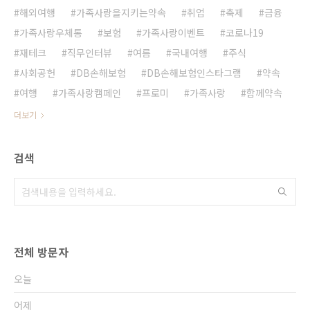
해외여행
가족사랑을지키는약속
취업
축제
금융
가족사랑우체통
보험
가족사랑이벤트
코로나19
재테크
직무인터뷰
여름
국내여행
주식
사회공헌
DB손해보험
DB손해보험인스타그램
약속
여행
가족사랑캠페인
프로미
가족사랑
함께약속
더보기
검색
전체 방문자
오늘
어제