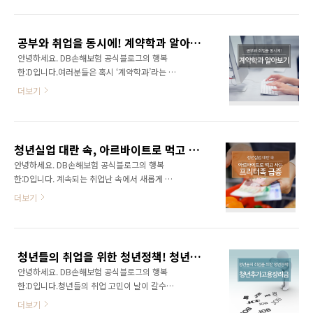
니다. 바로 서울시의 ‘일자리 카페’인데요. 기본
봉사단 활동, 재외공관 현장 실습원 파견, 각종
적인 진로직무상담부터 특정 분야의 스터디까
해외인턴 파견 사업 등 외교부와 산하기관에서
지, 취준생에게 도움이 될만한 취업서비스를 제
추진하고 있는 해외진출 관련 사항들을 자세히
공부와 취업을 동시에! 계약학과 알아보기
공한다고 해요. 오늘은 행복한:D와 함께 일자리
살펴볼 수 있습니다. 지구청년 프로그램 ..
안녕하세요. DB손해보험 공식블로그의 행복
카페를 찾아가 볼까요? 일자리 카페란? 일자리
한:D입니다.여러분들은 혹시 ‘계약학과’라는 말
카페는 만 15세부터 39세의 청년이라면 누구나
을 들어보신 적 있나요? 계약학과는 대학이 공공
무료로 이용할 수 있으며, 취업에 필요한 취업상
더보기
기관이나 지방자치단체, 여러 산업체 등과 직무
담과 1:1 멘토링, 취업특강 및 스터디룸 대여 등
관련 협약을 맺고, 각 기관에서 요구하는 교육과
다양한 프로그램을 제공하고 있습니다. 현재 서
정을 운영하는 학과를 말합니다. 졸업 후, 입사
울시는 대학교, 공공시설, 민간시설 등 약 90곳
자격조건만 갖춘다면 채용이 보장되는 학과로
에서 일자리 카페를 운영하고 있는데요. 취업을
청년실업 대란 속, 아르바이트로 먹고 사는 프리터족 급증
매해 인기가 증가하고 있죠. 공부와 취업을 함께
준비하는 많은 청..
안녕하세요. DB손해보험 공식블로그의 행복
할 수 있는 특별한 계약학과! 행복한:D와 함께 자
한:D입니다. 계속되는 취업난 속에서 새롭게 등
세히 알아봐요~ 계약학과란? 현재 사회에서 가
장한 ‘프리터족’! 프리터족은 아르바이트를 하거
더보기
장 큰 문제로 손꼽히는 청년실업을 해소하기 위
나 특정한 직업 없이 단기간으로 일해서 생계를
해 정부는 다양한 정책을 시행하고 있는데요. 계
이어나가는 사람을 말합니다. Freeter(프리터)는
약학과는 2003년 학계와 산업계의 협력 촉진을
자유로움을 뜻하는 Free(프리)와 노동자를 뜻하
위해 개정된 법률 제8조에 근거해 마련되었습니
는 arbeiter(아르바이터)의 합성어이죠. 청년 실
다. 공공기관이나 지자체, 산업체와 연계한 협약
청년들의 취업을 위한 청년정책! 청년추가고용장려금
업 대란 속에서 프리터족이 점점 늘어나고 있는
을 통해 특수한 교과과..
안녕하세요. DB손해보험 공식블로그의 행복
데요. 프리터족이 어떻게 등장하게 되었는지 행
한:D입니다.청년들의 취업 고민이 날이 갈수록
복한:D와 함께 자세히 알아보겠습니다. 프리터
커지고 있습니다. 최저시급이 상향되면서 중소
족이란? 지난 6월, 아르바이트 구인구직 전문 사
더보기