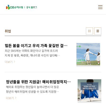
본문 바로가기
취업
힘든 봄을 이기고 우리 가족 꽃길만 걸어요 [가족사랑우체통 BEST 사연, 4월]
최근 SNS에는 아파트 화단이나 길가에 흐드러
지게 핀 벚꽃, 목련꽃, 개나리꽃 사진이 앞다퉈
올라오고 있습니다. 매년 피는 꽃인데도 올해는
더보기
유난히 소중하고 아름답게 보이는데요. 코로나
19가 장기화되는 요즘, 바이러스를 물러나게 해
줄 ‘희망’처럼 느껴지기 때문이죠. 이처럼 봄은
위로와 희망을 상징하기도 하는데요. 마치 ‘봄’처
청년들을 위한 지원금! 해외취업정착지원금
럼 어려운 시기에 나와 가장 가까운 곳에서 지친
해외로 취업하는 청년들이 늘어나면서 더 많은
마음을 위로하고 희망을 주는 존재는 바로 ‘가
청년이 해외취업에 성공할 수 있도록 지원정책
족’이죠. 봄의 따뜻함과 희망을 닮은 가족의 사
의 혜택도 커졌는데요. 오늘은 해외취업을 지원
랑. 가족사랑우체통 4월 베스트 사연 함께 읽어
더보기
해주는 '해외취업정착지원금'에 대해서 알아보
보아요 :D 첫 번째 💌 봄날의 따뜻함을 닮은 엄마
아요 - 해외정착지원금이란? 해외정착지원금이