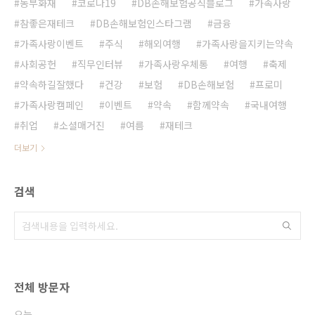
동부화재
코로나19
DB손해보험공식블로그
가족사랑
참좋은재테크
DB손해보험인스타그램
금융
가족사랑이벤트
주식
해외여행
가족사랑을지키는약속
사회공헌
직무인터뷰
가족사랑우체통
여행
축제
약속하길잘했다
건강
보험
DB손해보험
프로미
가족사랑캠페인
이벤트
약속
함께약속
국내여행
취업
소셜매거진
여름
재테크
더보기
검색
전체 방문자
오늘