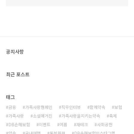
공지사항
최근 포스트
태그
금융
가족사랑캠페인
직무인터뷰
함께약속
보험
가족사랑
소셜매거진
가족사랑을지키는약속
축제
DB손해보험
이벤트
여름
재테크
사회공헌
약속
국내여행
동부화재
DB손해보험인스타그램