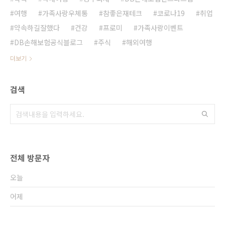
여행
가족사랑우체통
참좋은재테크
코로나19
취업
약속하길잘했다
건강
프로미
가족사랑이벤트
DB손해보험공식블로그
주식
해외여행
더보기
검색
전체 방문자
오늘
어제