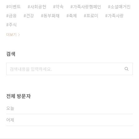
이벤트
사회공헌
약속
가족사랑캠페인
소셜매거진
금융
건강
동부화재
축제
프로미
가족사랑
주식
더보기
검색
전체 방문자
오늘
어제