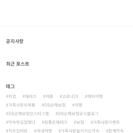
공지사항
최근 포스트
태그
취업
재테크
여름
코로나19
해외여행
가족사랑우체통
DB손해보험
여행
DB손해보험인스타그램
DB손해보험공식블로그
약속하길잘했다
참좋은재테크
보험
가족사랑이벤트
직무인터뷰
국내여행
가족사랑을지키는약속
함께약속