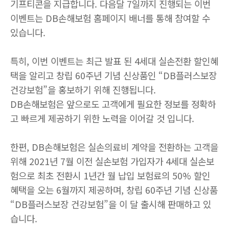
기프티콘을 지급합니다
.
다음달
7
일까지 진행되는 이번
이벤트는
DB
손해보험 홈페이지 배너를 통해 참여할 수
있습니다
.
특히
,
이번 이벤트는 최근 발표 된
4
세대 실손전환 할인혜
택을 알리고 창립
60
주년 기념 신상품인 “
DB
플러스보장
건강보험”을 홍보하기 위해 진행됩니다
.
DB
손해보험은 앞으로도 고객에게 필요한 정보를 정확하
고 빠르게 제공하기 위한 노력을 이어갈 것 입니다
.
한편
, DB
손해보험은 실손의료비 계약을 전환하는 고객을
위해
2021
년
7
월 이전 실손보험 가입자가
4
세대 실손보
험으로 최초 전환시
1
년간 월 납입 보험료의
50%
할인
혜택을 오는
6
월까지 제공하며
,
창립
60
주년 기념 신상품
“
DB
플러스보장 건강보험”을 이 달 출시해 판매하고 있
습니다
.