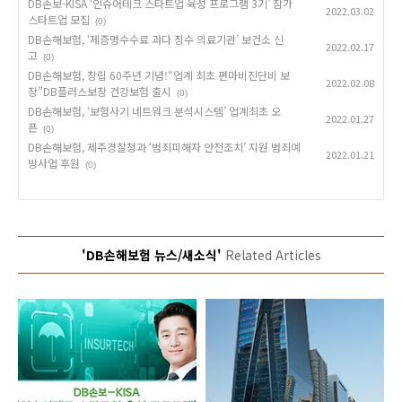
DB손보-KISA ‘인슈어테크 스타트업 육성 프로그램 3기’ 참가
2022.03.02
스타트업 모집
(0)
DB손해보험, ‘제증명수수료 과다 징수 의료기관’ 보건소 신
2022.02.17
고
(0)
DB손해보험, 창립 60주년 기념!“업계 최초 편마비진단비 보
2022.02.08
장”DB플러스보장 건강보험 출시
(0)
DB손해보험, ‘보험사기 네트워크 분석시스템’ 업계최초 오
2022.01.27
픈
(0)
DB손해보험, 제주경찰청과 ‘범죄피해자 안전조치’ 지원 범죄예
2022.01.21
방사업 후원
(0)
'DB손해보험 뉴스/새소식'
Related Articles