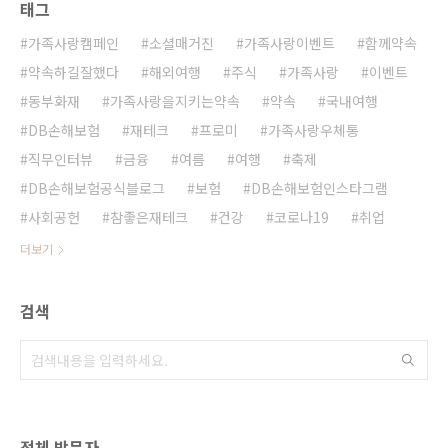
태그
가족사랑캠페인
소셜매거진
가족사랑이벤트
함께약속
약속하길잘했다
해외여행
주식
가족사랑
이벤트
동부화재
가족사랑을지키는약속
약속
국내여행
DB손해보험
재테크
프로미
가족사랑우체통
직무인터뷰
금융
여름
여행
축제
DB손해보험공식블로그
보험
DB손해보험인스타그램
사회공헌
참좋은재테크
건강
코로나19
취업
더보기
검색
전체 방문자