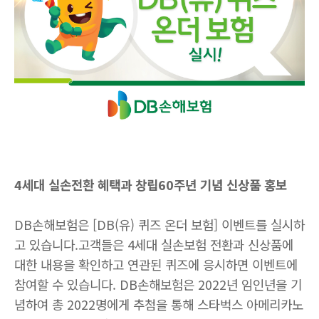
4
세대 실손전환 혜택과 창립
60
주년 기념 신상품 홍보
DB
손해보험은
[DB(
유
)
퀴즈 온더 보험
]
이벤트를 실시하
고 있습니다
.
고객들은
4
세대 실손보험 전환과 신상품에
대한 내용을 확인하고 연관된 퀴즈에 응시하면 이벤트에
참여할 수 있습니다
. DB
손해보험은
2022
년 임인년을 기
념하여 총
2022
명에게 추첨을 통해 스타벅스 아메리카노