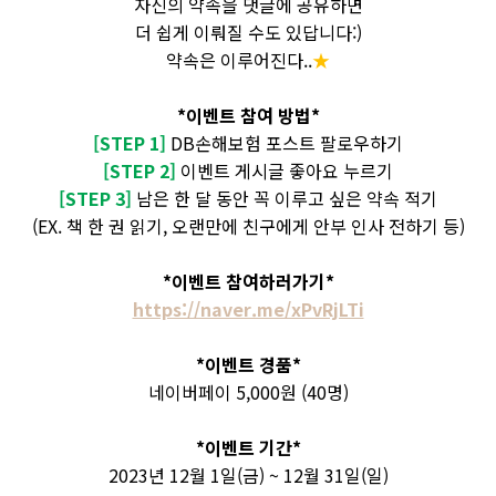
자신의 약속을 댓글에 공유하면
더 쉽게 이뤄질 수도 있답니다:)
약속은 이루어진다
..
★
*
이벤트 참여 방법
*
[STEP 1]
DB
손해보험 포스트
팔로우하기
[STEP 2]
이벤트
게시글
좋아요 누르기
[STEP 3]
남은 한 달 동안 꼭 이루고 싶은 약속 적기
(EX.
책 한 권 읽기
,
오랜만에 친구에게 안부 인사 전하기 등
)
*이벤트 참여하러가기*
https://naver.me/xPvRjLTi
*
이벤트 경품
*
네이버페이
5,000
원
(40
명
)
*
이벤트 기간
*
2023
년
12
월
1
일
(
금
)
~
12
월
31
일
(
일
)