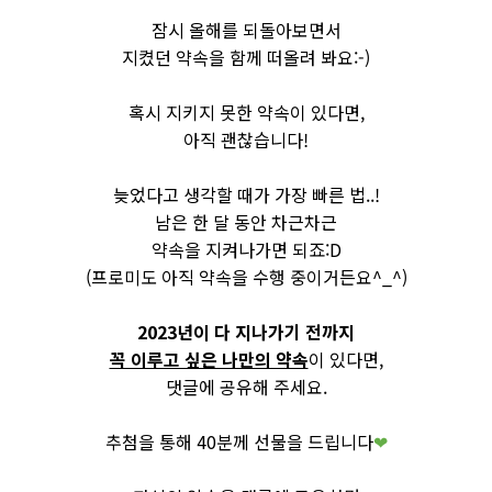
잠시 올해를 되돌아보면서
지켰던 약속을 함께 떠올려 봐요:-)
혹시 지키지 못한 약속이 있다면
,
아직 괜찮습니다
!
늦었다고 생각할 때가 가장 빠른 법
..!
남은 한 달 동안 차근차근
약속을 지켜나가면 되죠:D
(
프로미도
아직 약속을 수행 중이거든요
^_^)
2023
년이 다 지나가기 전까지
꼭 이루고 싶은 나만의 약속
이 있다면
,
댓글에 공유
해 주세요
.
추첨을 통해
40
분께 선물
을 드립니다
❤