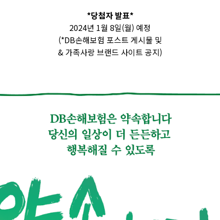
*
당첨자 발표
*
2024
년
1
월
8
일
(
월
)
예정
(*DB
손해보험 포스트 게시물 및
&
가족사랑 브랜드 사이트 공지
)