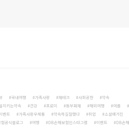
뷰
국내여행
가족사랑
재테크
사회공헌
약속
을지키는약속
건강
프로미
동부화재
해외여행
여름
이벤트
가족사랑우체통
약속하길잘했다
취업
소셜매거진
보험공식블로그
여행
DB손해보험인스타그램
이벤트
DB손