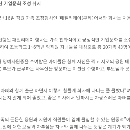
강한 기업문화 조성 취지
지난
16
일 직원 가족 초청행사인 ‘패밀리데이
(
부제
:
어서와 회사는 처
진행된 패밀리데이 행사는 가족 친화적이고 긍정적인 기업문화를 조
이하여 초등학교
1~6
학년 임직원 자녀들을 대상으로 총
20
가족
43
명
해 명예사원증을 수여받은 아이들은 함께 사진을 찍고 서로의 응원 메
 부모가 근무하는 사무실을 방문하는 미션을 수행하고
,
부모님과 롯
“아빠와 함께 출근 하면서 이렇게 힘들게 회사에 다니는 줄 몰랐다”
시는지 알게 되어 좋았고
,
좋은 회사에서 일하시는 자랑스러운 아빠를
족의 든든한 응원과 지원이 직원들이 일에 몰입할 수 있는 원동력”
고
,
일에 대한 보람과 자부심을 자녀와 함께 나누는 뜻깊은 계기가 되