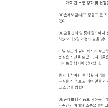
-
가족 간 소통 강화 및 건
DB
손해보험
(
대표 정종표
)
은 
혔다
.
DB
금융센터 및 롯데월드에서 
하였으며
5
월 가정의 달을 맞
이날 부모와 같이 회사에 출근
뜻깊은 시간을 보냈다
.
자녀들은
다채로운 행사에 참여했다
.
행사에 참여한 한 직원 자녀는 
무실을 직접 보고 어떤 일을 하
고 소감을 밝혔다
.
DB
손해보험 정종표 사장은 “가
가족간의 이해와 소통을 높이