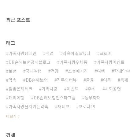
광각 카메라도 좋습니다. 아름다운 풍경을 사진
가득 담을 수 있어 시원한 분위기를 연출 해보세
요! 근접 촬영에서는 주변 풍경과 함께 원근감이
최근 포스트
더해져 역..
태그
가족사랑캠페인
취업
약속하길잘했다
프로미
DB손해보험공식블로그
가족사랑우체통
가족사랑이벤트
보험
국내여행
건강
소셜매거진
여행
함께약속
약속
DB손해보험
직무인터뷰
금융
여름
축제
참좋은재테크
가족사랑
이벤트
주식
사회공헌
해외여행
DB손해보험인스타그램
동부화재
가족사랑을지키는약속
재테크
코로나19
더보기
검색