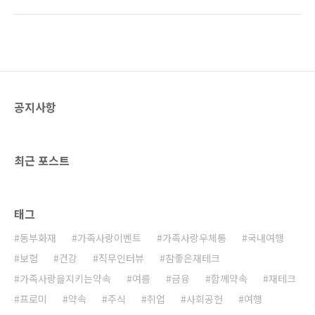
께 알아볼까요? 대출가능금액 확인하고 대출신
~^^ 보내는 방법도 다양해요. 카카오톡, 카카오
청하면 ‘좋아요’ 쿠폰 증정! DB손해보험과 썸타
스토리, 페이스북, 이메일로 전송이 가능하니 원
는 Summer 대출 이벤트는 2019년 7월 11일
하는 방식을 선택해서 전송하면 끝! 풍요로운 한
(목)부터 8월 31일(토)까지 진행되는데요. 이벤
가위를 맞이하..
트 참여방법은 먼저 대출 가능금액을 확인하거
나 대출을 신청해서 ‘좋아요’를 모은 다음, 적립
된 ‘좋아요’ 개수로 원하는 경품에 응모하면 됩니
공지사항
다. 무더운 날씨에 급하게 돈이 필요하다면, 위
이미지의 ‘대출가능금액 확인하기’ 버튼을 클릭
하고 DB손해보험과 썸타는 Summer 대출 이벤
트에 참여해보세요! 올여름 가장 시원하게 쏜다!
최근 포스트
경..
태그
동부화재
가족사랑이벤트
가족사랑우체통
국내여행
보험
건강
직무인터뷰
참좋은재테크
가족사랑을지키는약속
여름
금융
함께약속
재테크
프로미
약속
주식
취업
사회공헌
여행