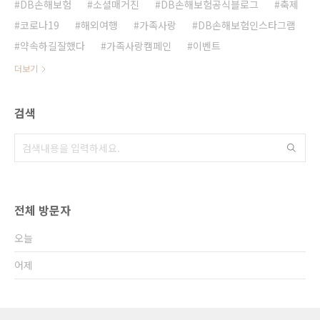
DB손해보험
소셜매거진
DB손해보험공식블로그
축제
코로나19
해외여행
가족사랑
DB손해보험인스타그램
약속하길잘했다
가족사랑캠페인
이벤트
더보기
검색
전체 방문자
오늘
어제