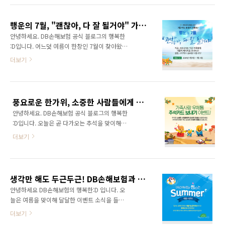
인사 즉석카드 보내기 ▲캠페인 페이지 공유하
니다.이벤트 참여 방법은 간단합니다. DB손해보
기 ▲프로미119 안전퀴즈 365 등 총 4가지 프
험 프로미 브랜드 사이트에 접속해 원하는 응원
로그램으로 구성되었습니다. ‘나의 새해약속 카
행운의 7월, "괜찮아, 다 잘 될거야" 가족사랑 우체통 7월 카드 보내기 이벤트!
카드를 선택한 후 응원 메시지를 작성하고 전하
드 ..
안녕하세요. DB손해보험 공식 블로그의 행복한
고 싶은 사람에게 보내면 됩니다.이벤트에 참여
:D입니다. 어느덧 여름이 한창인 7월이 찾아왔어
한 고객 중 추첨을 통해 갤럭시북4, 프로미 무드
요~ 높아진 기온에도 쉽게 잠잠해지지 않는 코로
더보기
등 굿즈, GS25 편의점 모바일 상품권 등 다양한
나19로 인해 힘드신 분들이 많으실 텐데요. 그래
경품이 증정될 예정입니다. DB손해보험은 새학
서 행운을 나타내는 숫자 7처럼, 7월에는 힘든
기 시즌을 맞아 새로운 출발을 하는 모든 사람들
상황들이 다 잘 풀리기를 바라는 마음을 담아 가
에게 응원의 메시지를 전하고자 이번 이벤트를
족들에게 희망의 메시지를 전할 수 있는 이벤트
준비했으며, 많은 고객들이 참여해 서로 따뜻한
풍요로운 한가위, 소중한 사람들에게 감사한 마음을 전하세요~ 가족사랑 우체통 추석카드 보내기 이벤트!
소식을 들고 왔어요. 예쁜 카드로 마음을 전하고
마음을 나누는..
안녕하세요. DB손해보험 공식 블로그의 행복한
풍성한 선물도 받을 수 있는 가족사랑 우체통 7
:D입니다. 오늘은 곧 다가오는 추석을 맞이해서
월 카드 보내기 이벤트 함께 알아볼까요? 마음에
소중한 분들에게 감사 인사를 전할 수 있는 이벤
드는 카드 선택하고 메시지를 적어주세요! 다양
더보기
트 소식을 들고 왔는데요. 명절 인사 전하고 푸짐
한 일러스트가 담긴 카드 중 마음에 드는 한 장을
한 선물도 받을 수 있는 가족사랑 우체통 추석카
선택하고, “괜찮아” “다 잘 될거야” 평소 가족들
드 보내기 이벤트 함께 알아볼까요? 가족사랑 우
에게 전해주고 싶었던 따뜻한 이야기들을 적어
체통 추석카드 보내기 이벤트 함께 알아볼까요?
주세요. 이번 7월 이벤트에는 여름을 맞아 예쁜
생각만 해도 두근두근! DB손해보험과 썸타는 Summer 대출 이벤트
마음에 드는 추석카드 선택하고 메시지 적어주
여..
안녕하세요 DB손해보험의 행복한:D 입니다. 오
세요! 추석을 맞이해서 더욱 다양해진 카드 중 마
늘은 여름을 맞이해 달달한 이벤트 소식을 들고
음에 드는 한 장을 선택하고 명절 감사인사를 적
왔는데요. 다양한 혜택과 경품을 받을 수 있는
더보기
어주세요. 평소에 표현하지 못했던 마음과 명절
DB손해보험과 썸타는 Summer 대출 이벤트 함
감사인사를 함께 전할 수 있는 좋은 기회랍니다