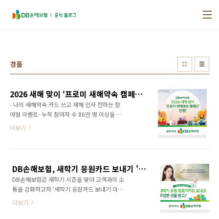
본문 바로가기
경품
2026 새해 맞이 ‘프로미 새해약속 캠페인’ 진행
- 나의 새해약속 카드 쓰고 새해 인사 전하는 참
여형 이벤트- 누적 참여자 수 86만 명 이상을 기
록, DB손해보험의 대표 브랜드 캠페인으로 고객
더보기
들의 진심을 전하는 소통의 창구 역할- 총 1만명
이상 즉석 당첨 새해 행운의 혜택 제공​DB손해보
험이 새해를 맞아 2월 18일까지 고객 참여형 브
랜드 이벤트‘프로미 새해약속 캠페인’을 진행하
DB손해보험, 새학기 응원카드 보내기 '프로미우체통 이벤트' 실시
고 있습니다. 이번 캠페인은 고객이 나의 새해 목
DB손해보험은 새학기 시즌을 맞아 고객과의 소
표를 약속 카드에 쓰고 자신의 SNS채널이나 핸
통을 강화하고자 ‘새학기 응원카드 보내기 이벤
드폰, PC등에 저장하여 새해 목표를 자주 확인
트’를 진행합니다. 이번 이벤트는 새로운 시작을
하며 이루어지도록 응원하는 이벤트 입니다. 이
더보기
앞둔 가족, 친구, 지인에게 응원의 메시지를 전할
번 캠페인은 ▲나의 새해약속 카드 쓰기 ▲새해
수 있는 기회를 제공하며, 3월 31일까지 진행됩