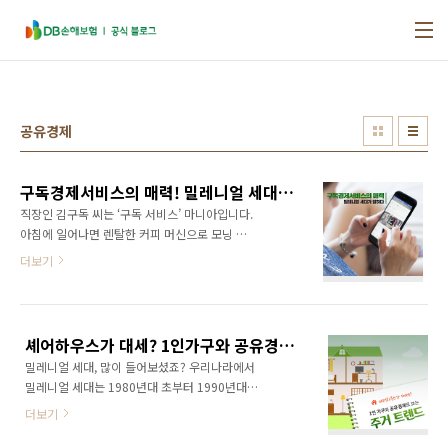
본문 바로가기
공유경제
구독경제서비스의 매력! 밀레니얼 세대가 말하다
직장인 김구독 씨는 ‘구독 서비스’ 마니아입니다.
아침에 일어나면 렌탈한 커피 머신으로 모닝 커
피를 마시고, 출근길에는 음악 어플의 스트리밍
더보기
서비스를 이용해 음악을 듣습니다. 출근 시간에
딱 맞춰 도착한 정기구독 꽃다발을 책상에 올려
두며 셀프 선물을 하고, 퇴근 후에는 장기 대여한
에어프라이어와 인덕션으로 저녁을 차려 먹은
셰어하우스가 대세? 1인가구와 공유경제가 만난 청년 주거 트렌드
후 넷플릭스를 감상하며 하루를 마무리합니다.
밀레니얼 세대, 많이 들어보셨죠? 우리나라에서
어떤가요? 김구독 씨와의 공통점을 쉽게 찾을 수
밀레니얼 세대는 1980년대 초부터 1990년대
있지 않으신가요? 정도의 차이는 있겠지만 현대
중반까지의 세대를 의미합니다. 이들은 합리적
인이라면 누구나 한 두 가지 정도의 구독서비스
더보기
인 소비를 하고 자신을 위해 투자를 아끼지 않는
이용자가 됩니다. 이전까지 상품이나 서비스를
다는 특징이 있습니다. 그들의 등장으로 사회 여