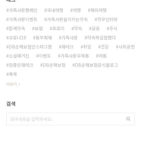
가족사랑캠페인
국내여행
여행
해외여행
가족사랑이벤트
가족사랑을지키는약속
직무인터뷰
함께약속
보험
프로미
약속
금융
주식
코로나19
동부화재
가족사랑
약속하길잘했다
DB손해보험인스타그램
재테크
취업
건강
사회공헌
소셜매거진
이벤트
가족사랑우체통
여름
참좋은재테크
DB손해보험
DB손해보험공식블로그
축제
더보기
검색