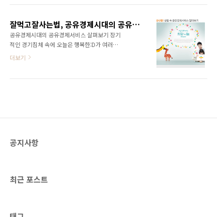
‘구매’해 ‘소유’해왔다면, 이제는 상품이나 서비
러 분야에서 '의, 식, 주'에 대한 소비패턴이 변화
스를 ‘대여’해서 ‘경험’하는 것으로 소비의 패러
하고 있는데요. 오늘은 그중에서도 가장 큰 지출
다임이 바뀌고 있습니다. 밀레니얼 세대가 사회
잘먹고잘사는법, 공유경제시대의 공유경제서비스 살펴보기
이 있는 '주(住)'의 변화에 대해 알아보려고 해요.
의 중심이 되면..
공유경제시대의 공유경제서비스 살펴보기 장기
특히, 최근 각광받는 트렌드인 '공유경제'와 함께
적인 경기침체 속에 오늘은 행복한:D가 여러분
밀레니얼 세대가 선택하는 합리적인 주거 형태
께 ‘잘먹고잘사는법’을 소개할까 합니다. 먼저
더보기
를 살펴보겠습니다. 펫팸족 사로잡은 퍼즐주택
‘공유경제’에 주목해주셔야 하는데요, 공유경제
퍼즐주택이란 설계 단계에서 세입자의 의사를
라는 개념은 2008년 미국 하버드 법대 로런스
반영해 짓는 주거형태를 의미합니다. 즉 퍼즐을
레식 교수가 ‘물품을 소유의 개념이 아닌 서로 차
맞추듯이 취향의 조각을 맞춰 자신에게 딱 맞는
용해 쓰는 개념으로 인식하는 경제활동’이라는
집을 완성하는 것이죠. 이와 같은 주거 형태는 공
의미로 처음 사용한 것에서 유래되었습니다. 타
간 활용..
임지에서는 2011년 공유경제를 ‘세상을 바꾸는
10대 아이디어’로도 선정한바 있는데요, 오늘은
행복한:D가 공유경제시대를 맞이하여 우리 생활
공지사항
속의 공유경제서비스 들은 어떤 것이 있는지 소
개하겠습니다. 자료: 경기개발연구원 공유경제
시대의 공유경제서비스 ‘셰어하우스(쉐어하우
스)’ 셰어하우스(쉐어하우스)란 원룸이 진화한
최근 포스트
형태로 침실은 별도로 쓰되 커뮤..
태그