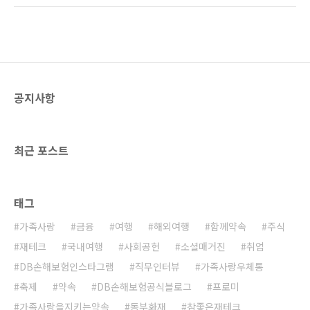
사는 게 좋을까?’ 이 질문에 답을 하려면 먼저 달
를 유지해 나갈 방침이라고 밝혔습니다. 금리 인
러를 사려는 의도부터 파악해야 합니다. 만약 달
상으로 인한 변화는 어떤 것이 있을까요? - 기준
러 환율이 더 오른 이후에 보유했던 달러를..
금리란? ‘기준금리’란, 외화자금의 조달과 운용
에 관한 적용, 그리고 금리의 상한이나 하한선을
정해두는 것입니다. 외국돈을 관리할 때 굉장히
중요한 규제 중 하나인데요, 우리나라의 중앙은
공지사항
행인 한국은행의 금융통화위원회에서 이루어지
는 월 회의를 통해 매달 변동이 되고 있습니다.
그러므로 한국은행에서 기준금리를 발표하면,
시중의 은행과 금융기관들은 해당 기준을 토대
최근 포스트
로 각자 금리를 책정합니다. 만..
태그
가족사랑
금융
여행
해외여행
함께약속
주식
재테크
국내여행
사회공헌
소셜매거진
취업
DB손해보험인스타그램
직무인터뷰
가족사랑우체통
축제
약속
DB손해보험공식블로그
프로미
가족사랑을지키는약속
동부화재
참좋은재테크