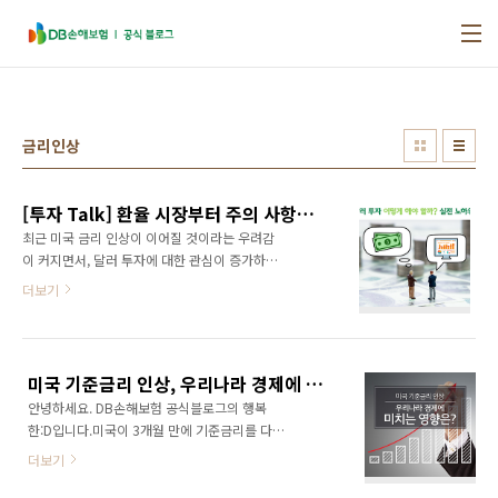
본문 바로가기
금리인상
[투자 Talk] 환율 시장부터 주의 사항까지! 달러 투자 방법 알아보기
최근 미국 금리 인상이 이어질 것이라는 우려감
이 커지면서, 달러 투자에 대한 관심이 증가하고
있습니다. 달러 대비 원화를 의미하는 원·달러
더보기
환율 역시 최근 큰 폭 상승했습니다. 미국 금리
인상도 추가로 진행되거나 미국 중앙은행인 연
방준비제도(이하 연준)가 의도하는 Higher for
Longer(더욱 높은 금리를 보다 오랜 기간 동안
미국 기준금리 인상, 우리나라 경제에 미치는 영향은?
이어감을 의미)가 현실화된다면, 달러의 강세가
안녕하세요. DB손해보험 공식블로그의 행복
더욱 뚜렷해질 것입니다. 또, 환율 역시 추가 상
한:D입니다.미국이 3개월 만에 기준금리를 다시
승할 수 있기에 투자자들 사이에서 달러 투자를
인상하면서 많은 사람의 관심이 쏠리고 있습니
늘려야 하는지에 대한 질문 역시 늘어나고 있습
더보기
다. 이에 한국은행은 향후 추가 금리 인상 여부를
니다. 지금이 달러를 구매해야 할 시기?! ‘달러를
신중히 판단하며 당분간 통화정책의 완화 기조