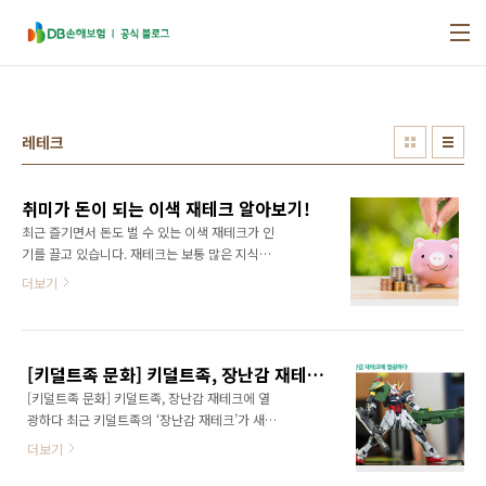
본문 바로가기
레테크
취미가 돈이 되는 이색 재테크 알아보기!
최근 즐기면서 돈도 벌 수 있는 이색 재테크가 인
기를 끌고 있습니다. 재테크는 보통 많은 지식과
노하우를 필요로 하는 경우가 많은데요. 최근 등
더보기
장한 이색 재테크들은 수익률도 좋고 재미도 있
어 사람들의 눈길이 쏠리고 있다고 합니다. 그래
서 오늘은 즐기면서 돈을 벌 수 있는 이색 재테크
를 소개해 드리려고 하는데요. 재테크, 하고는 싶
[키덜트족 문화] 키덜트족, 장난감 재테크에 열광하다
지만 어려워서 망설였던 분들이라면 주목해 주
[키덜트족 문화] 키덜트족, 장난감 재테크에 열
세요! 1. 레테크 (레고 + 재테크) 레고 재테크, 일
광하다 최근 키덜트족의 ‘장난감 재테크’가 새롭
명 ‘레테크’가 떠오르고 있습니다. 주식 수익률보
게 급부상하고 있습니다. 레고로 재테크를 할 수
다 레고 수익률이 높을 때가 더 많을 정도로 잘만
더보기
있다는 사실이 확산되면서 키덜트족은 점점 증
한다면 제대로 된 이익을 볼 수 있다고 해요. 레
가하는 추세인데요, 덕분에 ‘레테크’(레고+재테