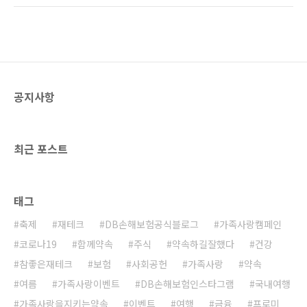
고의 값이 뛰는 이유는 레고의 단종에서 이유를
크)라는 신조어까지 등장했습니다. 키덜트족의
찾을 수 있는데요. 판매 기간이 어느 정도 지난
이색문화인 ‘장난감 재테크’에 대해 살펴보겠습
모델은 판매율이 좋다고 하더라도 생산 라인..
니다. 키덜트족의 탄생 키덜트 문화는 1990년대
중반, 프라모델 시리즈를 중심으로 우리나라에
처음 소개되었습니다. 당시 어린이처럼 장난감
을 수집하고 구매하는 어른들이 생겨났는데, 이
공지사항
들을 ‘키덜트족’이라고 불렀습니다. 키덜트족은
아이를 뜻하는 ‘kid’와 성인을 뜻하는 ‘adult’의
합성어로, 당시 어린아이의 감성을 지니고, 비싼
장난감을 사들인다고 해서 이들은 많은 질타를
최근 포스트
받기도 했습니..
태그
축제
재테크
DB손해보험공식블로그
가족사랑캠페인
코로나19
함께약속
주식
약속하길잘했다
건강
참좋은재테크
보험
사회공헌
가족사랑
약속
여름
가족사랑이벤트
DB손해보험인스타그램
국내여행
가족사랑을지키는약속
이벤트
여행
금융
프로미