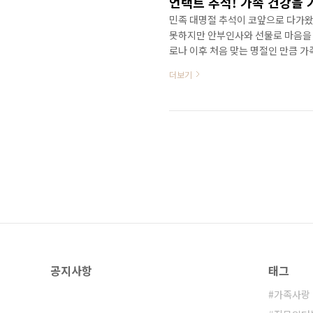
언택트 추석! 가족 건강을 
민족 대명절 추석이 코앞으로 다가왔
못하지만 안부인사와 선물로 마음을 
로나 이후 처음 맞는 명절인 만큼 
게요! | 1. '집콕족'을 위한 선물
더보기
물 키우기로 '집콕힐링'을 찾는 사
기를 수 있는 여인초와 떡갈고무나무
에서 홈술을 즐기는 분들을 위한 전
한 아이템이지 않을까 싶습니다...
공지사항
태그
가족사랑