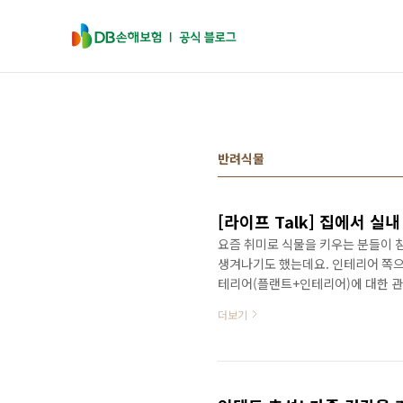
본문 바로가기
반려식물
[라이프 Talk] 집에서 실내
요즘 취미로 식물을 키우는 분들이 참
생겨나기도 했는데요. 인테리어 쪽으
테리어(플랜트+인테리어)에 대한 관
랜테리어에도 도전해보고 싶지만! 식
더보기
렇다면 오늘의 콘텐츠에 주목해주세요
물을 키우는데 소질이 없어도 OK. 
볼게요! 실내 식물 추천 ①몬스테라
어의 대표 격이라 할 수 있을 정..