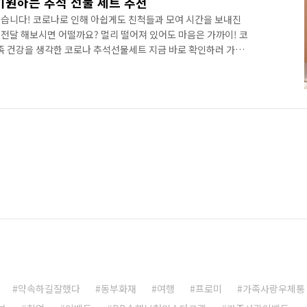
기원하는 추석 선물 세트 추천
습니다! 코로나로 인해 아쉽게도 친척들과 모여 시간을 보내진
전달 해보시면 어떨까요? 멀리 떨어져 있어도 마음은 가까이! 코
가족 건강을 생각한 코로나 추석선물세트 지금 바로 확인하러 가볼
세트 바깥 활동이 줄어들고, 집에서 보내는 시간이 늘어나면서 반려식
람들이 늘어나고 있는데요. 공기정화식물 클루이사, 초보자도 쉽게
 같은 식물로 집콕 생활의 활기를 불어넣어주시면 어떨까요? 집
통주 선물세트! 밖에서 지인들과의 모임도 힘들어진 요즘 가장 핫
약속하길잘했다
동부화재
여행
프로미
가족사랑우체통