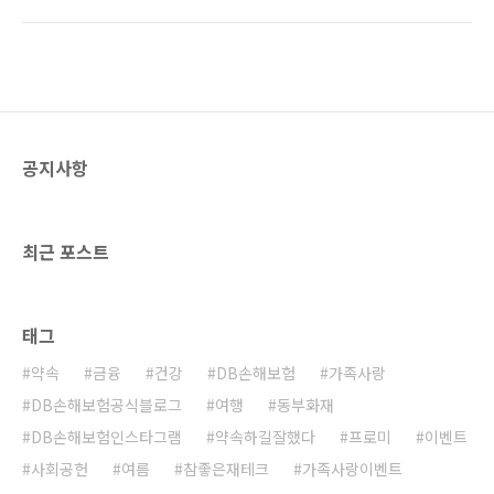
는 바로 보장분석 제공 서비스의 오픈인데요.
*슬 010-****-7174 정*경 010-****-6204 박
PC나 모바일을 활용해 언제 어디서나 나의 보험
*철 010-****-7889 이*윤 010-****-6..
에 대한 전반적인 진단을 받을 수 있어요. DB손
해보험은 홈페이지 재구축 기념 ~6/21(일)까지
‘ALL NEW 보험 리뉴얼’ 이벤트를 진행합니다!
어떤 소식인지 함께 확인해 볼까요? :D | 보험 점
검! 집에서 간편하게 최근 가족 경제에 어려움을
공지사항
겪어 내가 가진 금융 상품 점검에 관심 가지는 분
들이 많죠. 하지만 꼼꼼한 분석 없이 보험을 해약
하면 정작 필요한 혜택을 받지 못하는 경우가 생
기는데요. 나에게 진짜 필요한 보장은..
최근 포스트
태그
약속
금융
건강
DB손해보험
가족사랑
DB손해보험공식블로그
여행
동부화재
DB손해보험인스타그램
약속하길잘했다
프로미
이벤트
사회공헌
여름
참좋은재테크
가족사랑이벤트