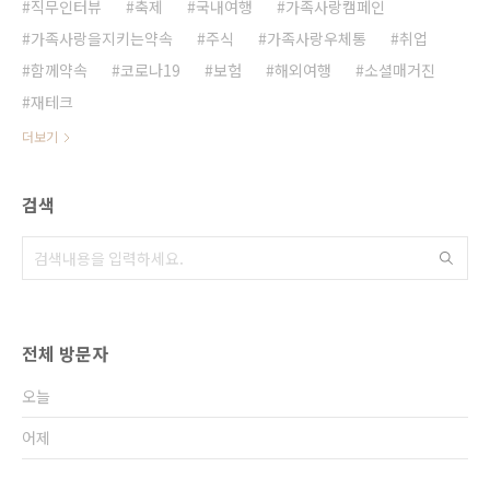
직무인터뷰
축제
국내여행
가족사랑캠페인
가족사랑을지키는약속
주식
가족사랑우체통
취업
함께약속
코로나19
보험
해외여행
소셜매거진
재테크
더보기
검색
전체 방문자
오늘
어제