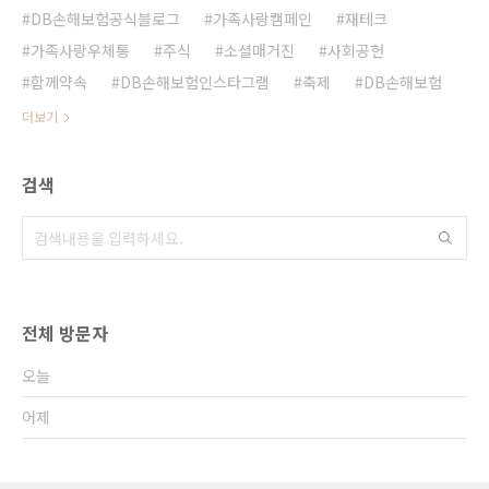
DB손해보험공식블로그
가족사랑캠페인
재테크
가족사랑우체통
주식
소셜매거진
사회공헌
함께약속
DB손해보험인스타그램
축제
DB손해보험
더보기
검색
전체 방문자
오늘
어제