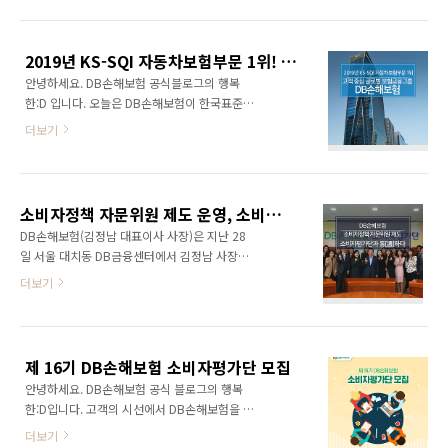
한 소비자평가단은 회사의 상품 및 서비스 체험
신뢰회복을 통한 지속 가능한 성장모델 구축에
을 통해 고객 관점의 다양한 의견을 제안하여 회
도움을 주고자 하는 취지를 가지고 있습니다. 외
사와 고객의 소통을 잇는 역할을 하고 있습니다.
부전문가로 구성된 심사위원단의 엄격한 심사를
2019년 KS-SQI 자동차보험부문 1위! 고객 중심 글로벌 보험금융그룹 DB손해보험
이번 18기에서는 2020 소비자 트렌드 연구를
거쳐 소비자커뮤니케이션, 금..
안녕하세요. DB손해보험 공식블로그의 행복
시작으로 채널별 고객관리 및 보험가입, 창구응
한:D 입니다. 오늘은 DB손해보험이 한국표준협
대, 홈페이지∙앱, 금융취약계층 서비스에 대한 체
회 ‘2019년 한국서비스품질지수(KS-SQI)’ 자동
험 등의 다양한 활동을 펼칠 예정입니다. 또한,
더보기
차보험 부문에서 1위를 차지했다는 소식을 들고
지난 해 3월 손해보험 업계 최초로 도입한 소비
왔습니다! (짝짝) 1962년 대한민국 최초의 자동
자정책 자문위원 제도의 성과를 바탕으로 올해
차보험 전문회사로 출발한 DB손해보험은 손해
에도 계속하여 운영하고 있다. 소비자보호 외부
보험 전 상품 및 서비스를 제공하는 보유고객
전문가가 ‘소비자평가단 발대식’ 및 ‘소비자정책
소비자정책 자문위원 제도 운영, 소비자평가단과 통(通)하다
900만 명 이상의 종합 손해보험회사로 성장해왔
위원회’에 직..
DB손해보험(김정남 대표이사 사장)은 지난 28
는데요. 한국서비스품질지수 자동차보험 부문 1
일 서울 대치동 DB금융센터에서 김정남 사장과
위의 영예를 안은 DB손해보험의 빛나는 발자취
소비자평가단 패널 15명이 참석한 가운데 ‘17기
더보기
를 따라가볼까요? 시장을 선도하는 상품개발 및
소비자평가단 발표회’를 가졌습니다. 소비자평
고객만족 제고 노력 DB손해보험은 지속적으로
가단은 회사의 상품 및 서비스 체험을 통해 고객
시장을 선도하는 상품개발에 힘써왔습니다. 최
관점의 다양한 의견을 제안하여 회사와 고객의
근 금융시장에 불고 있는 핀테크와 빅데이터를
소통을 잇는 역할을 하고 있으며, 2010년 4월
활용해 2016년 4월 국내 최초로 운전자의 운전
제 16기 DB손해보험 소비자평가단 모집
도입해 이번에 17기를 맞이했는데요. 이번 발표
습관에 따라 보험료가 차..
안녕하세요. DB손해보험 공식 블로그의 행복
회에서는 ‘온라인 보험가입 체험’을 통해 소비자
한:D입니다. 고객의 시선에서 DB손해보험을 체
관점의 다양한 의견을 제안하였으며, 이후 GA채
험하고 함께 개선점을 찾아가는 DB손해보험의
널, 콜센터, 보상 등에 대한 체험을 통해 지속적
더보기