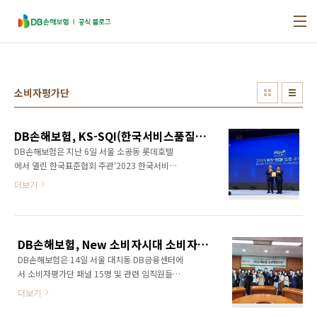
본문 바로가기
소비자평가단
DB손해보험, KS-SQI(한국서비스품질지수) 장기보험 부문 3년 연속 1위 쾌거
DB손해보험은 지난 6일 서울 소공동 롯데호텔
에서 열린 한국표준협회 주관‘2023 한국서비스
품질지수(KS-SQI) 인증 수여식’에서 장기보험
더보기
부문 3년 연속 1위 기업으로 선정되었습니다.
KS-SQI는 기업의 상품과 서비스를 고객이 직접
평가한 것을 바탕으로 서비스 산업 전반의 품질
과 수준을 나타내는 종합지표로 국내외 수많은
DB손해보험, New 소비자시대 소비자평가단이 앞장선다
유수의 기업들이 참여하고 있습니다. DB손해보
DB손해보험은 14일 서울 대치동 DB금융센터에
험은 고객과의 소통을 위해 CEO 주도로 2010
서 소비자평가단 패널 15명 및 관련 임직원들이
년부터 ‘소비자평가단’을 운영하고 있으며 이를
참석한 가운데 ‘19기 소비자평가단 발대식’을 가
통해 고객 의견을 서비스 개선 및 회사 정책에 적
더보기
졌습니다. 소비자평가단은 회사의 상품 및 서비
극 반영하고 있습니다. 특히, 2019년 손해보험
스 체험을 통해 고객 관점의 다양한 의견을 제안