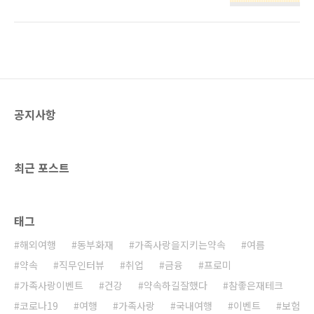
소비자평가단의 모집이 돌아왔습니다. 벌써 제
인 활동을 펼칠 예정입니다. 특히 올해부터는 소
16기 소비자평가단을 모집하게 되었는데요. DB
비자와의 소통을 보다 강화하기 위해 손해보험
손해보험의 서비스를 직접 확인하고, 고객의 목
업계 최초로 소비자정책 자문위원 제도를 운영
소리를 가감 없이 들려주시는 소비자평가단 여
합니다. 소비자보호 외부 전문가가 ‘소비자평가
러분들 덕분에 DB손해보험은 지속적으로 발전
단 발표회’ 및 ..
하고 있습니다. DB손해보험 소비자평가단은 수
도권에 거주하는 20-40대의 여성 주부 고객으로
월간 정기모임(월2-3회)에 참석할 수 있으면 누
공지사항
구든지 참여 가능합니다. 다양한 보험가입 경험
이 있고, 간단한 문서작업(PPT)이 가능하면 바
로 여러분이 주인공입니다! 제 16기 DB손해보
험 소비자평가단으로 선정되면 4개월간 월 70만
최근 포스트
원의 활동비(활동 우수자 별..
태그
해외여행
동부화재
가족사랑을지키는약속
여름
약속
직무인터뷰
취업
금융
프로미
가족사랑이벤트
건강
약속하길잘했다
참좋은재테크
코로나19
여행
가족사랑
국내여행
이벤트
보험