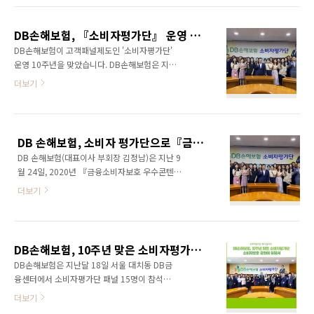
업계 최초로 외부 소비자보호 전문가가 참여하
하여 회사와 고객의 소통을 잇는 역할을 하고 있
는‘소비자정책 자문위원 제도’를 운영을 통해 소
으며, 2010년 4월 출범해 올해로 11주년을 맞
비자정책과 고객 서비스 품질 개선에 대한 전문
DB손해보험, 『소비자평가단』 운영 10주년 맞아
이했습니다. 이번 19기에서는 온택트 시대 소비
성 및 객관성을..
DB손해보험이 고객패널제도인 '소비자평가단'
자 트렌드 분석, 금융소비자보호법 시행에 따른
운영 10주년을 맞았습니다. DB손해보험은 지난
이슈 도출 및 개선 등 다양한 활동을 펼칠 예정입
2010년 CEO 주도로 적극적인 고객니즈 파악과
더보기
니다. 또한, 손해보험 업계 최초로 도입한 소비자
상품 및 서비스 품질의 획기적 개선을 위한 '소비
정책 자문위원 제도는 지금까지의 성과를 바탕
자평가단'을 출범하였고, 현재까지 총 18기에 걸
으로 올해에도 계속하여 운영합니다. 소비자보
쳐 273명의 패널이 접점 체험을 통해 총 930건
호 외부 전문가가 ‘소비자평가단 발표회’에 직접
의 상품 및 서비스 개선 제안을 하였으며, 실제로
참석하여 소비자정책 및 고객서비스 품질 등에
DB 손해보험, 소비자 평가단으로『금융소비자보호 우수콘텐츠 대상』수상
회사에서 ▲ 고객관점의 보험안내자료 용어 개
대한 전문적이..
DB 손해보험(대표이사 부회장 김정남)은 지난 9
선 ▲ 고객창구 환경 개선 ▲ 홈페이지 1:1 보상
월 24일, 2020년 『금융소비자보호 우수콘텐츠
상담 신설 등 736건(79.1%)을 업무에 반영함으
대상』 '소비자커뮤니케이션 부문'에서 수상의
로써 소비자와의 커뮤니케이션을 통한 소비자
더보기
영예를 안았습니다. 소비자가 만드는 신문이 주
중심 경영에 앞장서 왔습니다. 또한, 'DB손해보
최하고, 금융위원회와 금융감독원이 후원하는
험 미래 100년의 동반자'라는 의미의 '소비자평
『금융소비자보호 우수콘텐츠 대상』은 금융회
가단 센추리클럽(Century Club)'을 통해 기활동
사들의 자발적인 소비자보호 활동 가운데 모범
고객패널들과 지속적으로 소통하고..
DB손해보험, 10주년 맞은 소비자평가단! 소비자보호 강화에 앞장서
이 될 만한 사례 및 콘텐츠를 발굴하는 것을 목표
DB손해보험은 지난달 18일 서울 대치동 DB금
로 지난해 처음 제정됐는데요. 본 상은 우수한 콘
융센터에서 소비자평가단 패널 15명이 참석한
텐츠와 모범적 활동을 널리 알림으로써 금융소
가운데 ‘18기 소비자평가단 발대식’를 가졌습니
더보기
비자들이 우수한 금융회사를 선택하는데 도움을
다. 2010년 4월 도입해 올해로 10주년을 맞이
주는 한편, 다른 금융회사들이 이를 본 받게 하여