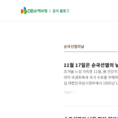
본문 바로가기
순국선열의날
11월 17일은 순국선열의 날
초겨울 느낌 가득한 11월, 몸 건강
라의 국권회복과 국가 수호를 위해희생하
일 대한민국임시정부에서 1905년 1
선열공동기념일'을 제안한 것이 그 
더보기
되짚어 볼 수 있는 역사 여행지 BES
소 역사관 1908년 10월 일제에 
가들이 수감되었던 곳입니다. 당시 
을 ..