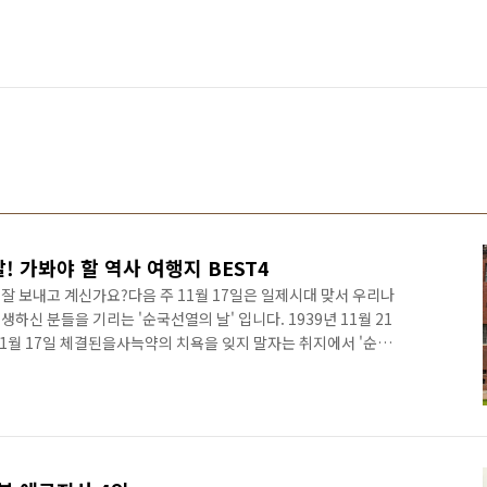
! 가봐야 할 역사 여행지 BEST4
히 잘 보내고 계신가요?다음 주 11월 17일은 일제시대 맞서 우리나
신 분들을 기리는 '순국선열의 날' 입니다. 1939년 11월 21
1월 17일 체결된을사늑약의 치욕을 잊지 말자는 취지에서 '순국
시작이었다고 하는데요. 그래서 오늘은 우리의 항일 독립역사를
T4 를 준비해보았습니다.바로 확인 해볼까요? :D | 1. 서대문형무
의해 설립된 감옥으로, 해방 때까지 국권을 찾기 위해 싸운 독립운동
독립운동가들의 각종 자료 및 유물 등의 전시는 물론, 옥사의 모습