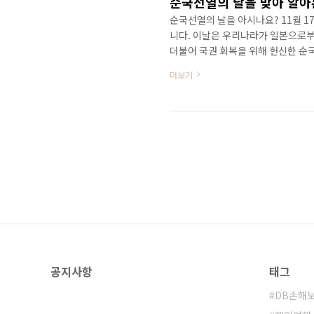
순국선열의 날을 맞아 알아
순국선열의 날을 아시나요? 11월 
니다. 이날은 우리나라가 일본으로부
더불어 국권 회복을 위해 헌신한 순
오늘은 곧 다가올 순국선열의 날을 
더보기
11월의 독립운동가, 조경환 선생 
그는 전국을 순회하며 후학 양성의 꿈
하여 좌익장으로 활동하기도 했습니
모아 전열을 정비했죠. 또한 전북 이.
공지사항
태그
DB손해