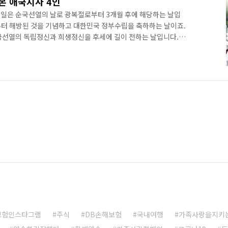
본 애국지사 4인
17일은 순국선열의 날로 광복절로부터 3개월 후에 해당하는 날입
터 해방된 것을 기념하고 대한민국 정부수립을 축하하는 날이죠.
국선열의 독립정신과 희생정신을 후세에 길이 전하는 날입니다.
기념하며 잘 알려지지 않았던 독립운동가 4인을 소개해드릴게요!
조경환 선생은 교육의 중요성을 깨닫고 광주에 서당을 차렸습니다.
을 세웠는데요. 1907년 후반에는 김준의 의병의 군진으로 합류
다. 이때부터 그는 수많은 전투에서 선봉장으로 활약하며 의병을
.
보험인스타그램
주식
DB손해보험
국내여행
가족사랑을지키