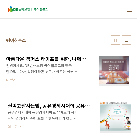
본문 바로가기
쉐어하우스
아름다운 캠퍼스 라이프를 위한, 나에게 맞는 집 찾기!
안녕하세요. DB손해보험 공식블로그의 행복
한:D입니다.신입생이라면 누구나 꿈꾸는 아름다
운 대학 생활! 대학 생활에서 가장 중요한 것 중
더보기
하나는 주거 공간이라고 생각을 하는데요. 대학
생들의 몸과 마음을 편하게 할 수 있는 곳은 어디
일까요? 편하게 쉴 수 있는 나만의 공간으로 어
디가 좋을지 기숙사 vs 쉐어하우스 vs 자취 함께
잘먹고잘사는법, 공유경제시대의 공유경제서비스 살펴보기
비교해봐요! - 기숙사 대학생이라면 한 번쯤은
공유경제시대의 공유경제서비스 살펴보기 장기
꿈꾸는 기숙사 생활! 친구와 함께 방을 쓰면서 대
적인 경기침체 속에 오늘은 행복한:D가 여러분
학생활을 마음껏 즐길 수 있기에 대학생이 되면,
께 ‘잘먹고잘사는법’을 소개할까 합니다. 먼저
기숙사 생활을 경험해보고 싶어하시는 분들이
더보기
‘공유경제’에 주목해주셔야 하는데요, 공유경제
많죠. 기숙사 자체가 학교 내에 있어서 통학에 걸
라는 개념은 2008년 미국 하버드 법대 로런스