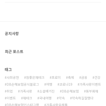
리는 시간을 최대한 단축할 수 있다는 점이 가장
레식 교수가 ‘물품을 소유의 개념이 아닌 서로 차
큰 장점이랍니다. 특히 축제 기간에 밤을 새우며
용해 쓰는 개념으로 인식하는 경제활동’이라는
놀더라도 부담이 없다는 장점이 있죠! 또한, 방을
의미로 처음 사용한 것에서 유래되었습니다. 타
알아..
임지에서는 2011년 공유경제를 ‘세상을 바꾸는
10대 아이디어’로도 선정한바 있는데요, 오늘은
행복한:D가 공유경제시대를 맞이하여 우리 생활
공지사항
속의 공유경제서비스 들은 어떤 것이 있는지 소
개하겠습니다. 자료: 경기개발연구원 공유경제
시대의 공유경제서비스 ‘셰어하우스(쉐어하우
스)’ 셰어하우스(쉐어하우스)란 원룸이 진화한
최근 포스트
형태로 침실은 별도로 쓰되 커뮤..
태그
사회공헌
참좋은재테크
프로미
축제
금융
건강
DB손해보험공식블로그
여행
코로나19
가족사랑이벤트
취업
가족사랑
소셜매거진
DB손해보험
동부화재
이벤트
재테크
국내여행
약속
약속하길잘했다
DB손해보험인스타그램
가족사랑우체통