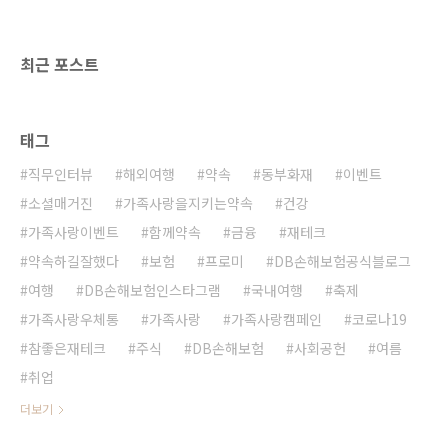
제외하고 홍콩 · 마카오를 포함한 전 중국지역에
는 여행 경보 2단계인 ‘여행 자제’가 발령된 상태
에요. 만약 중국 방문을 계획하고 있다면 질병관
최근 포스트
리본부 ..
태그
직무인터뷰
해외여행
약속
동부화재
이벤트
소셜매거진
가족사랑을지키는약속
건강
가족사랑이벤트
함께약속
금융
재테크
약속하길잘했다
보험
프로미
DB손해보험공식블로그
여행
DB손해보험인스타그램
국내여행
축제
가족사랑우체통
가족사랑
가족사랑캠페인
코로나19
참좋은재테크
주식
DB손해보험
사회공헌
여름
취업
더보기