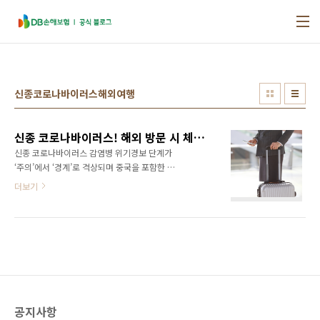
본문 바로가기
신종코로나바이러스해외여행
신종 코로나바이러스! 해외 방문 시 체크할 사항 & 신종 코로나 에티켓
신종 코로나바이러스 감염병 위기경보 단계가
‘주의’에서 ‘경계’로 격상되며 중국을 포함한 해
외 국가 방문에 주의가 요구됩니다. 하지만 이런
더보기
상황에서도 부득이하게 출장 등 해외 방문이 필
요한 분들이 계실 텐데요. 신종 코로나바이러스
감염증에 대비하기 위해 해외 방문 시 체크할 사
항은 무엇이 있는지 함께 살펴보아요~ Step 1.
해외 방문 전 '해외감영병 NOW' 홈페이지에서
방문 국가 감염정보 확인 출처 : 해외감염병
NOW 정부는 최근 여행경보 단계를 조정하여 지
난 1월 25일 기준 중국 후베이성 전역에 여행경
공지사항
보 3단계인 철수 권고를 발령했습니다. 대만을