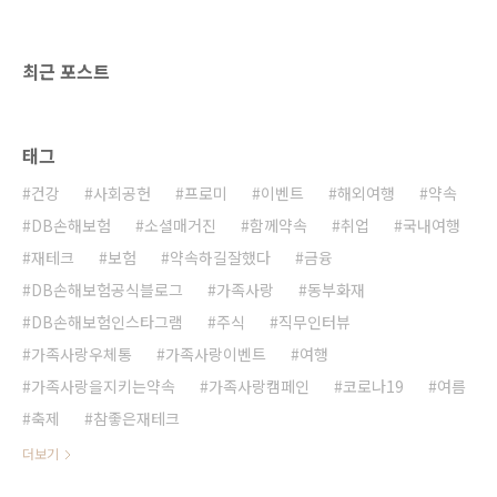
는 무엇이며, 아침 메뉴 추천으론 어떤 음식이 좋
을까요? 잠든 뇌를 깨워주는 아침식사 아침식사
를 거르고 점심시간까지 공복이 지속이 되다 보
최근 포스트
면..
태그
건강
사회공헌
프로미
이벤트
해외여행
약속
DB손해보험
소셜매거진
함께약속
취업
국내여행
재테크
보험
약속하길잘했다
금융
DB손해보험공식블로그
가족사랑
동부화재
DB손해보험인스타그램
주식
직무인터뷰
가족사랑우체통
가족사랑이벤트
여행
가족사랑을지키는약속
가족사랑캠페인
코로나19
여름
축제
참좋은재테크
더보기