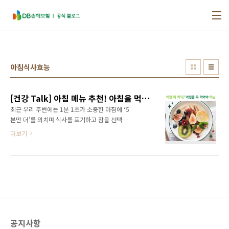
본문 바로가기
아침식사효능
[건강 Talk] 아침 메뉴 추천! 아침을 먹어야 하는 이유?
최근 우리 주변에는 1분 1초가 소중한 아침에 ‘5
분만 더’를 외치며 식사를 포기하고 잠을 선택하
는 경우가 많습니다. 그리고 우리나라 사람들의
더보기
아침식사 결식률은 꾸준히 증가하고 있습니다.
최근 질병관리청이 발표한 ‘지역사회 건강조사’
결과에 따르면, 국내 성인 중 주 5일 이상 아침식
사를 하는 사람의 비율(아침 결식 예방 인구 비
율)은 2019년 53.4%에서 2020년 51.5%로 감
소했고, 지난해 50.0%까지 떨어졌습니다. 조사
대로라면 한국인 절반은 최소 주 3일 이상 아침
밥을 거르고 있는 셈입니다. 그렇지만 아침식사
공지사항
의 중요성은 계속해서 강조되고 있는데 그 이유