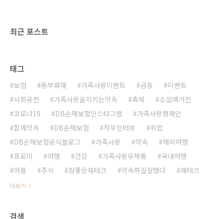
인 징비록, 하회탈 등 다양한 국보급 보물 및 유
물들을 만날 수 있는 곳이기도 합니다. 이곳은 안
동의 대표 먹거리인 안동소주와 헛제삿밥, 국..
최근 포스트
태그
보험
동부화재
가족사랑이벤트
금융
이벤트
사회공헌
가족사랑을지키는약속
축제
소셜매거진
코로나19
DB손해보험인스타그램
가족사랑캠페인
함께약속
DB손해보험
직무인터뷰
취업
DB손해보험공식블로그
가족사랑
약속
해외여행
프로미
여행
건강
가족사랑우체통
국내여행
여름
주식
참좋은재테크
약속하길잘했다
재테크
더보기
검색