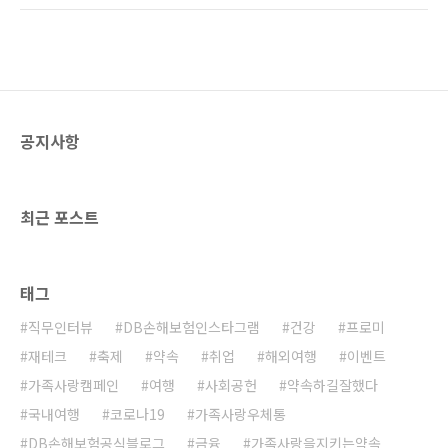
리도록 하겠습니다☺ '견생 최대 위기.. 자동차는
네파탁이 우리나라에 영향을 미치고 있는 만큼
처음이다멍' 차량 탑승 전, 자동차와 친해지기!
오늘은 태풍에 대해 알아보고 안전 수칙을 알려
계속 움직이고, 빠르게 지나가는 자동차 바깥..
드리겠습니다. 태풍은 무엇이며, 왜 발생할까요?
태풍은 적도 부근이 극지방보다 태양열을 더 많
이 받기 때문에 생기는 열적 불균형을 없애기 위
해, 강한 바람과 비를 동반하며 고위도로 이동하
공지사항
는 기상 현상 중 하나를 말해요. 대기의 불안정한
공기는 주변보다 기압이 약한 곳에 몰리기 때문
에 자그마한 소용돌이를 이루며 적란운을 만드
는데요. 이 같은 소용돌이가 북동무역풍의 영향
최근 포스트
으로 한 곳에 ..
태그
직무인터뷰
DB손해보험인스타그램
건강
프로미
재테크
축제
약속
취업
해외여행
이벤트
가족사랑캠페인
여행
사회공헌
약속하길잘했다
국내여행
코로나19
가족사랑우체통
DB손해보험공식블로그
금융
가족사랑을지키는약속