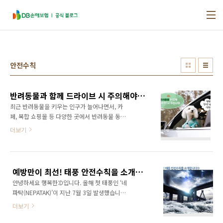
본문 바로가기
안전수칙
반려동물과 함께 드라이브 시 주의해야 할 사항은?!
최근 반려동물을 키우는 인구가 늘어나면서, 카
페, 복합 쇼핑몰 등 다양한 곳에서 반려동물 동반
출입 가능이라는 문구를 종종 볼 수 있죠. 이렇게
더보기
반려동물과 동반 출입할 수 있는 장소가 많아지
면서, 함께 차를 타고 이동하는 경우도 증가하고
있습니다. 그렇다 보니, 반려동물과 차량 이동 시
주의해야 하는 사항을 찾아보는 분들도 늘었는
예방만이 최선! 태풍 안전수칙을 소개합니다:D
데요. 하지만 ‘반려동물의 안전을 위해 조수석에
안녕하세요 행복한:D입니다. 올해 첫 태풍인 ‘네
앉혀야 한다’, ‘창문을 활짝 열어야 한다’ 등 의견
파탁(NEPATAK)’이 지난 7월 3일 발생했습니다.
이 분분해 대체 어떤 말을 믿어야 할지 헷갈리기
매년 여름이면 장마와 함께 찾아오는 것이 태풍
일쑤죠. 반려견 드라이브 주의사항, 정확한 정보
더보기
인데요. 태풍은 많은 인명피해와 재산피해를 발
는 무엇일까요? DB손해보험에서 자세히 알려드
생시키기 때문에 안전 수칙이 정말 중요합니다.