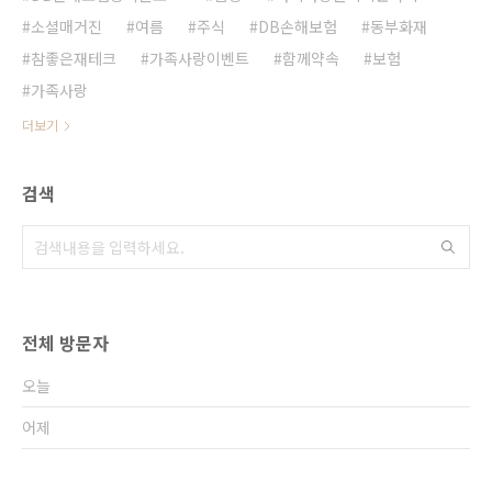
소셜매거진
여름
주식
DB손해보험
동부화재
참좋은재테크
가족사랑이벤트
함께약속
보험
가족사랑
더보기
검색
전체 방문자
오늘
어제