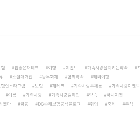
보험
참좋은재테크
여행
이벤트
가족사랑을지키는약속
뷰
소셜매거진
동부화재
함께약속
해외여행
보험인스타그램
보험
재테크
가족사랑우체통
가족사랑이벤트
여름
가족사랑
가족사랑캠페인
약속
국내여행
잘했다
금융
DB손해보험공식블로그
취업
축제
주식