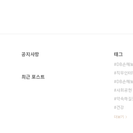
공지사항
태그
DB손해
직무인터
최근 포스트
DB손해
사회공헌
약속하길
건강
더보기