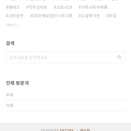
재테크
직무인터뷰
코로나19
가족사랑우체통
사회공헌
DB손해보험인스타그램
소셜매거진
취업
더보기
검색
전체 방문자
오늘
어제
DESIGN BY
TISTORY
관리자