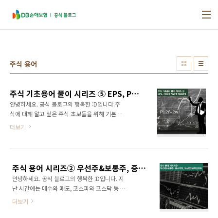
본문 바로가기
주식 용어
주식 기초용어 풀이 시리즈 ⑤ EPS, PER의 개념 및 상관관계
안녕하세요. 공식 블로그의 행복한 :D입니다.주
식에 대해 알고 싶은 주식 초보들을 위해 기본적
인 주식 용어들을 모아 봤습니다. 오늘은 주당 순
더보기
이익을 의미하는 EPS와 PER은 무엇이며 EPS
와 PER는 어떤 상관관계가 있는지 알아볼게요!
EPS는 무엇인가요? EPS는 주당 순이익을 의미
하며 'Earning Per Share'의 약자입니다. 주당
주식 용어 시리즈② 우선주&보통주, 증거금&예수금, 동시호가, 유상감자&무상감자
순이익은 기업이 벌어들인 당기순이익을 그 기
안녕하세요. 공식 블로그의 행복한 :D입니다. 지
업이 발행한 총 주식수로 나눈 값인데요. EPS는
난 시간에는 매수와 매도, 코스피와 코스닥 등 큰
1주당 이익을 얼마나 창출 했는가를 나타내는 지
틀에서 주식용어를 알려드렸는데요. 덕분에 주
표가 됩니다. 그렇기 때문에 EPS로 회사가 일 년
더보기
식과 조금 친해지셨나요? 자신감을 가지고 주식
동안 올린 수익에 대한 주주의 몫을 확인할 수 있
에 관한 뉴스를 봤는데 아직도 모르는 단어가 많