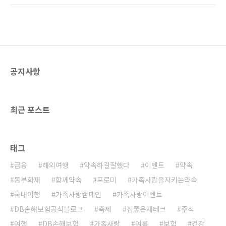
습니다. 기업의 EPS가 높을수록 그 회사의 주식
아 당황하셨다면 오늘 알려드리는 주식용어들로
투자 가치가 높은 것으로 볼 수 있는데요. EP..
한층 더 주식과 가까워져 보세요~ 우선주&보통
주 주식을 많이 가진 주주일수록 기업의 주요 사
안을 먼저 결정할 수 있는 의결권을 가지게 됩니
다. 이렇게 의결권이 있는 주식을 보통주라고 하
고, 의결권이 없으면 우선주라고 합니다. 우선주
공지사항
는 말 그대로 보통주보다 먼저 권리를 갖는다는
뜻인데요. 의결권이 없지만, 배당 우선권이 있는
배당 우선주와 남은 재산을 먼저 분배받을 권리
가 있는 청산 우선주로 나뉘어 특별 ..
최근 포스트
태그
금융
해외여행
약속하길잘했다
이벤트
약속
동부화재
함께약속
프로미
가족사랑을지키는약속
국내여행
가족사랑캠페인
가족사랑이벤트
DB손해보험공식블로그
축제
참좋은재테크
주식
여행
DB손해보험
가족사랑
여름
보험
건강