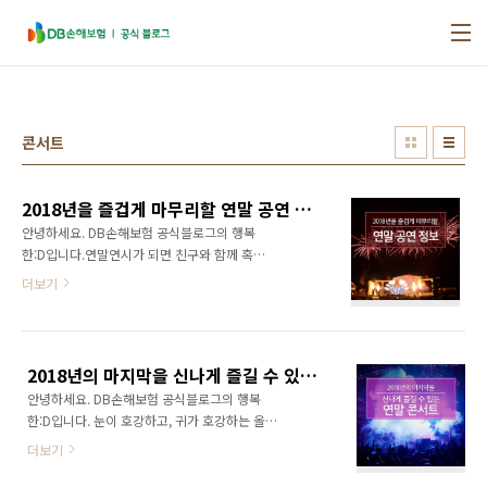
본문 바로가기
콘서트
2018년을 즐겁게 마무리할 연말 공연 정보
안녕하세요. DB손해보험 공식블로그의 행복
한:D입니다.연말연시가 되면 친구와 함께 혹은
연인과 함께 연말을 알차고 행복하게 보낼 수 있
더보기
는 공연이 쏟아지는데요. 오늘은 뮤직페스티벌
부터 연극까지 2018년을 즐겁게 마무리할 연말
공연 정보를 알려드리겠습니다. 특별한 연말을
준비하는 분들이라면 오늘 행복한:D가 소개해드
2018년의 마지막을 신나게 즐길 수 있는 연말 콘서트
리는 연말 공연 정보를 참고해보세요~ [뮤직페
안녕하세요. DB손해보험 공식블로그의 행복
스티벌] 더 파이널 카운트다운 2019 기간 :
한:D입니다. 눈이 호강하고, 귀가 호강하는 올해
2018.12.31장소 : 그랜드 인터컨티넨탈 서울 파
의 마무리를 위한 2018 연말 콘서트! 하지만 좋
르나스 2018년 대미를 장식할 최고의 뮤직페스
더보기
은 자리를 구하기 위해서는 미리미리 일정을 알
티벌, ‘더 파이널 카운트다운 2019’는 서울 도심
아두고 준비를 해야 하는데요. 우리의 마음을 따