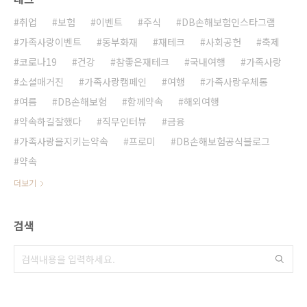
취업
보험
이벤트
주식
DB손해보험인스타그램
가족사랑이벤트
동부화재
재테크
사회공헌
축제
코로나19
건강
참좋은재테크
국내여행
가족사랑
소셜매거진
가족사랑캠페인
여행
가족사랑우체통
여름
DB손해보험
함께약속
해외여행
약속하길잘했다
직무인터뷰
금융
가족사랑을지키는약속
프로미
DB손해보험공식블로그
약속
더보기
검색