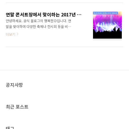
특급호텔에서 펼쳐지는 화려한 뮤직쇼인데요.
뜻하게 해줄 연말 콘서트, 지금 추천해드릴게요!
해외의 탑 EDM 헤드라이너와 최정상급의 힙합
♪ 2018 임창정 콘서트 “IMCHANGJUNG” 광
아티스트들이 참가하는 명실상부 최고의 음악
연말 콘서트장에서 맞이하는 2017년 카운트다운!
주 : 2018.11.24 / 광주 김대중컨벤션센터안양 :
페스티벌 중 하나입니..
안녕하세요. 공식 블로그의 행복한:D입니다. 연
2018.12.01 / 안양실내체육관인천 :
말을 맞이하여 다양한 축제나 전시회 등을 비롯
2018.12.08 / 인천 남동체육관대전 :
한 여러 행사들이 개최되고 있는데요. 연말과 새
더보기
2018.12.15 / 대전무역전시관서울 :
해를 기념하여 12월 31일과 1월 1일을 동시에
2018.12.24~2018.12.25 / 서울 잠실실내체육
한 곳에서 보낼 수 있는 행사들도 많습니다. 특
관대구 : 2018.12.31 / 대구 엑스코 1층 히트곡
히, 가수들의 노래를 들으면서 새해 카운트다운
제조기이자, 라이브의 황태자 임창정이 전국에
을 함께할 수 있는 연말 콘서트가 대표적인 예인
서 연말콘서트를 개최합니..
데요. 오늘은 16년의 연말 콘서트에 어떤 콘서트
들이 준비되어 있는지 함께 알아보겠습니다. 연
말 콘서트, 어디가 좋을까? 1)Count Down
SEOUL 2017 ( 출처 : 네이버 지도 ) 첫 번째로
공지사항
소개해 드릴 연말 콘서트는 바로 Count Down
SEOUL 2017 입니다. 항상 집에서 혹은 보신각
종탑 앞에서만 보내던 연말과 다르게 색다른 연
말을 보낼 수 있는 연말 콘서트인..
최근 포스트
태그