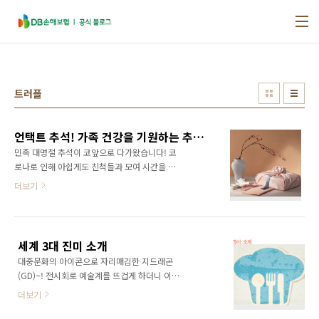
본문 바로가기
트러플
언택트 추석! 가족 건강을 기원하는 추석 선물 세트 추천
민족 대명절 추석이 코앞으로 다가왔습니다! 코
로나로 인해 아쉽게도 친척들과 모여 시간을 보
내진 못하지만 안부인사와 선물로 마음을 전달
더보기
해보시면 어떨까요? 멀리 떨어져 있어도 마음은
가까이! 코로나 이후 처음 맞는 명절인 만큼 가족
건강을 생각한 코로나 추석선물세트 지금 바로
확인하러 가볼게요! | 1. '집콕족'을 위한 선물세
세계 3대 진미 소개
트 바깥 활동이 줄어들고, 집에서 보내는 시간이
대중문화의 아이콘으로 자리매김한 지드래곤
늘어나면서 반려식물 키우기로 '집콕힐링'을 찾
(GD)~! 전시회로 예술계를 뜨겁게 하더니 이번
는 사람들이 늘어나고 있는데요. 공기정화식물
에는 특별한 냉장고로 셰프들을 놀라게 했다고
클루이사, 초보자도 쉽게 기를 수 있는 여인초와
더보기
해요. 바로 얼마 전 JTBC '냉장고를 부탁해'에
떡갈고무나무 같은 식물로 집콕 생활의 활기를
게스트로 출연해 진귀한 음식 재료가 가득한 특