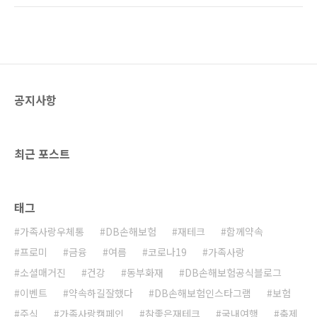
불어넣어주시면 어떨까요? 집에서 홈술을 즐기
별한 냉장고를 공개한 것인데요. 그가 공개한 트
는 분들을 위한 전통주 선물세트! 밖에서 지인들
러플, 캐비어, 푸아그라는 그 맛과 진귀함이 뛰어
과의 모임도 힘들어진 요즘 가장 핫한 아이템이
나 '세계 3대 진미'로 꼽히는 음식이랍니다. 과연
지 않을까 싶습니다...
어떤 음식들인지 함께 살펴볼까요? 세계 3대 진
미 1. 송로버섯(트러플) '땅속의 다이아몬드'라고
불리는 송로버섯(트러플) 은, 세계 3대 진미 중
공지사항
하나로 맛과 향이 뛰어난 매우 진귀한 버섯입니
다. 우리말로 '송로버섯'이라고 불리지만 실제 소
나무와는 전혀 상관이 없고, 떡갈나무나 헤이즐
넛 나무 아래에서만 자라는 버섯입니다. 육안으
최근 포스트
로는 ..
태그
가족사랑우체통
DB손해보험
재테크
함께약속
프로미
금융
여름
코로나19
가족사랑
소셜매거진
건강
동부화재
DB손해보험공식블로그
이벤트
약속하길잘했다
DB손해보험인스타그램
보험
주식
가족사랑캠페인
참좋은재테크
국내여행
축제