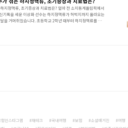
가 겪은 하지정맥류, 초기증상과 치료법은?
 하지정맥류, 초기증상과 치료법은? 얼마 전 소치동계올림픽에서
픽신기록을 세운 이상화 선수는 하지정맥류가 허벅지까지 올라오는
달을 거머쥐었습니다. 초등학교 2학년 때부터 하지정맥류를 앓
출전을 위해 수술까지 미루며 경기에 임했는데요, 그녀의 모습에
투혼을 발휘한 스피드스케이팅 여제’라는 수식어를 붙여 보도하기
 그녀의 고통에 안타까워하기도 했습니다. 그럼에도 불구하고 2월
서 이상화 선수는 하지정맥류의 고통을 겪으면서도 수술을 하지 않
라도 수..
보험인스타그램
재테크
국내여행
보험
소셜매거진
여행