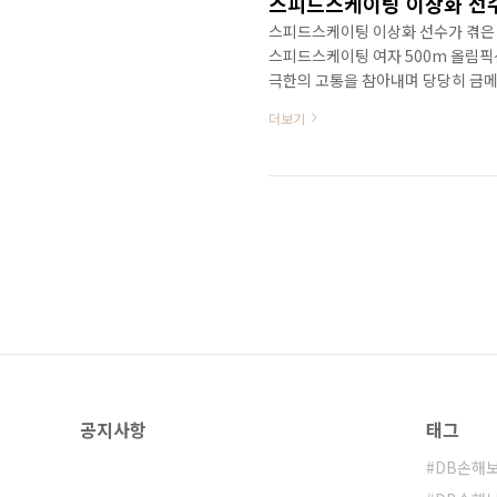
스피드스케이팅 이상화 선수
스피드스케이팅 이상화 선수가 겪은
스피드스케이팅 여자 500m 올림
극한의 고통을 참아내며 당당히 금메
았다고 밝힌 이상화 선수는 올림픽 
더보기
많은 언론사들은 ‘하지정맥류에도 
도 했고, 이를 읽은 많은 사람들은
17일에 방영된 SBS ‘힐링캠프’에
겠다고 밝혔습니다. 큰 수술이 아니더
공지사항
태그
DB손해