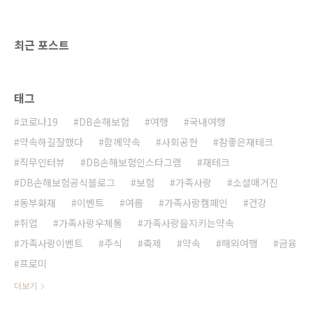
지를 보내셨는데요. 사랑 가득 담긴 아내 분의 응
원 덕분에 남편 분께서 힘이 불끈불끈 나실 것 같
습니다. 서로에 대한 사랑이 영원히 변치 않는 피
최근 포스트
터..
태그
코로나19
DB손해보험
여행
국내여행
약속하길잘했다
함께약속
사회공헌
참좋은재테크
직무인터뷰
DB손해보험인스타그램
재테크
DB손해보험공식블로그
보험
가족사랑
소셜매거진
동부화재
이벤트
여름
가족사랑캠페인
건강
취업
가족사랑우체통
가족사랑을지키는약속
가족사랑이벤트
주식
축제
약속
해외여행
금융
프로미
더보기