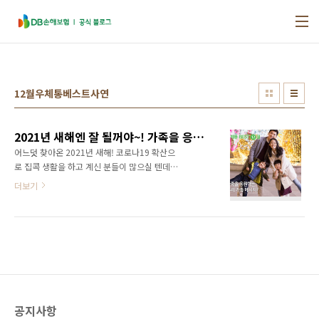
본문 바로가기
12월우체통베스트사연
2021년 새해엔 잘 될꺼야~! 가족을 응원하는 [가족사랑우체통 BEST 사연, 12월]
어느덧 찾아온 2021년 새해! 코로나19 확산으
로 집콕 생활을 하고 계신 분들이 많으실 텐데요.
나가지 못해 답답하시겠지만, 가족들과 못했던
더보기
이야기를 나누며 서로의 마음을 전하는 시간을
가져보면 어떨까요? 2021년 새해를 힘차게 시
작할 수 있을 거에요! :D 오늘은 2021년 새해를
시작하며 서로를 다독이고 응원하는 가족 사연
을 가지고 왔는데요. 올 한 해 모든 가족 분들에
게 감사와 응원의 메시지를 전해드릴, 가족사랑
우체통 12월 베스트 사연 함께 읽어볼까요? :D
진지원님이 남편에게 💌 사랑 가득 가족사랑 메
공지사항
시지 진지원님은 사랑하는 남편 분께 응원 메시