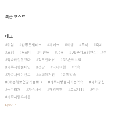
정리하여 한 번에 데이터화하는 것입니다. 급여
이외에도 성과금, 보너스, 거주하는 가족들의 생
활비 등 미리 차감된 공제금액 등을 매해 1월, 다
최근 포스트
시 한번 계..
태그
취업
참좋은재테크
재테크
여행
주식
축제
보험
프로미
이벤트
금융
DB손해보험인스타그램
약속하길잘했다
직무인터뷰
DB손해보험
가족사랑캠페인
건강
국내여행
약속
가족사랑이벤트
소셜매거진
함께약속
DB손해보험공식블로그
가족사랑을지키는약속
사회공헌
동부화재
가족사랑
해외여행
코로나19
여름
가족사랑우체통
더보기