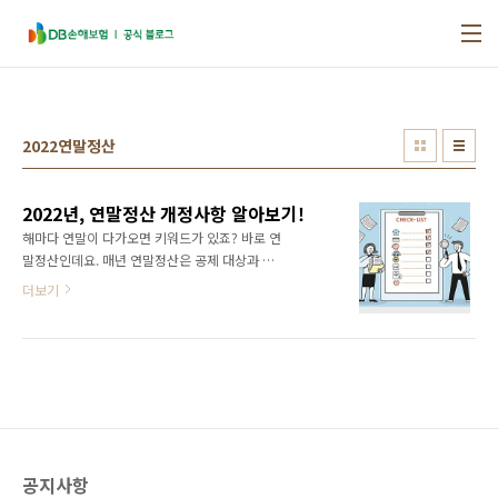
본문 바로가기
2022연말정산
2022년, 연말정산 개정사항 알아보기!
해마다 연말이 다가오면 키워드가 있죠? 바로 연
말정산인데요. 매년 연말정산은 공제 대상과 세
율이 조금씩 바뀌기 때문에 꼼꼼하게 따져봐야
더보기
한다는 사실! 연말정산은 다음 해 1월에 이뤄지
지만 미리 준비해야 서비스를 더 확실하게 이용
할 수 있겠죠? 오늘은 연말정산이 무엇인지 그리
고 작년과 달라진 올해의 연말정산 개정사항은
어떤 것들이 있는지 살펴보겠습니다! | 1. 연말정
산이란? '연말정산'이란 자신의 연간 수입과 지
출을 다시 한번 체크하는 활동인데요. 소득이 생
긴다면 그에 맞는 세금을 내고, 일을 하면서 생기
공지사항
는 지출이 있다면 감면을 받아 총 소득과 지출을