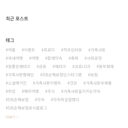
고 투표함을 바꿔치기하는 등 득표수를 조작하
는 3.15 부정선거를 자행하였습니다. 같은 날 마
산에서는 시민들과 학생들이 부정선거를 규탄하
최근 포스트
는 ..
태그
여름
이벤트
프로미
직무인터뷰
가족사랑
국내여행
여행
함께약속
축제
사회공헌
참좋은재테크
금융
재테크
코로나19
동부화재
가족사랑캠페인
DB손해보험인스타그램
보험
소셜매거진
가족사랑이벤트
건강
가족사랑우체통
취업
해외여행
주식
가족사랑을지키는약속
DB손해보험
약속
약속하길잘했다
DB손해보험공식블로그
더보기