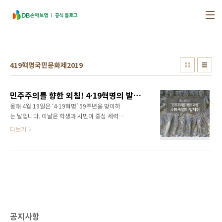
본문 바로가기
419혁명국민문화제2019
민주주의를 향한 외침! 4·19혁명의 발자취 따라가기
올해 4월 19일은 ‘4·19혁명’ 59주년을 맞이하
는 날입니다. 이날은 학생과 시민이 중심 세력이
되어 일으킨 반독재 민주주의 운동이며, 우리에
더보기
게 있어 뜻 깊은 날입니다. 그래서 오늘은 역사를
되짚어 볼 수 있는 4·19혁명 국민문화제부터 영
화 속에서 그려낸 그 날의 이야기까지 만나볼까
합니다. - 4·19혁명의 배경 4·19 혁명은 정부
에 대한 불신과 무능 그리고 부패에 대항한 국민
들의 혁명이었는데요. 이승만 정권의 장기집권
당시 발췌개헌이나 사사오입 개헌과 같은 불법
개헌이 있었고, 1960년 3월 15일 제4대 정·부
공지사항
통령을 선출하는 선거에서 야당참관인을 축출하