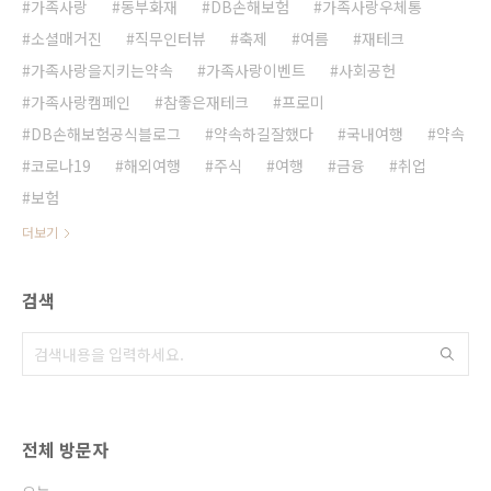
가족사랑
동부화재
DB손해보험
가족사랑우체통
소셜매거진
직무인터뷰
축제
여름
재테크
가족사랑을지키는약속
가족사랑이벤트
사회공헌
가족사랑캠페인
참좋은재테크
프로미
DB손해보험공식블로그
약속하길잘했다
국내여행
약속
코로나19
해외여행
주식
여행
금융
취업
보험
더보기
검색
전체 방문자