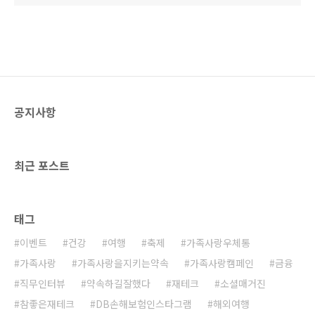
공지사항
최근 포스트
태그
이벤트
건강
여행
축제
가족사랑우체통
가족사랑
가족사랑을지키는약속
가족사랑캠페인
금융
직무인터뷰
약속하길잘했다
재테크
소셜매거진
참좋은재테크
DB손해보험인스타그램
해외여행