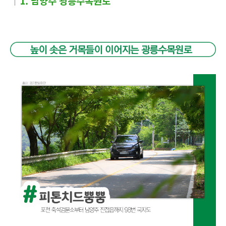
│1. 남양주 광릉수목원로