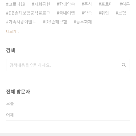
코로나19
사회공헌
함께약속
주식
프로미
여름
DB손해보험공식블로그
국내여행
약속
취업
보험
가족사랑이벤트
DB손해보험
동부화재
더보기
검색
전체 방문자
오늘
어제