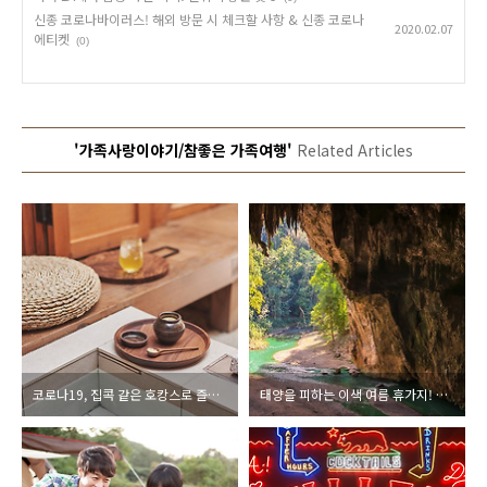
신종 코로나바이러스! 해외 방문 시 체크할 사항 & 신종 코로나
2020.02.07
에티켓
(0)
'가족사랑이야기/참좋은 가족여행'
Related Articles
코로나19, 집콕 같은 호캉스로 즐기는 힐링여행! 한옥 감성숙소 추천
태양을 피하는 이색 여름 휴가지! <신비한 동굴 체험 장소 BEST 4>