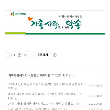
1
구독하기
'
가족사랑이야기
>
참좋은 가족여행
' 카테고리의 다른 글
코로나19, 집콕 같은 호캉스로 즐기는 힐링여행! 한옥 감성숙소
2020.09.09
추천
(0)
태양을 피하는 이색 여름 휴가지! <신비한 동굴 체험 장소 BES
2020.08.06
T 4>
(0)
언택트 시대! 올여름 가족휴가도 언택트 차박 여행 꿀팁 3
2020.06.26
(0)
미국 LA에서 감성 사진 찍기! 분위기 좋은 곳 5
2020.02.12
(0)