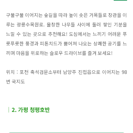
구불구불 이어지는 숲길을 따라 높이 솟은 거목들로 장관을 이
루는 광릉수목원로. 울창한 나무들 사이에 둘러 쌓인 기분을
느낄 수 있는 곳으로 추천해요! 도심에서는 느끼기 어려운 푸
릇푸릇한 풍경과 피톤치드가 뿜어져 나오는 상쾌한 공기를 느
끼며 마음을 위로하는 슬로우 드라이브를 즐겨 보세요!
위치 : 포천 축석검문소부터 남양주 진접읍으로 이어지는 98
번 국지도
│2. 가평 청평호반