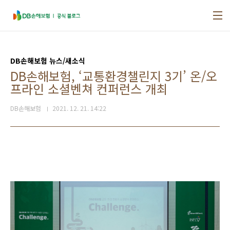
본문 바로가기
DB손해보험 뉴스/새소식
DB손해보험, ‘교통환경챌린지 3기’ 온/오
프라인 소셜벤쳐 컨퍼런스 개최
DB손해보험
2021. 12. 21. 14:22