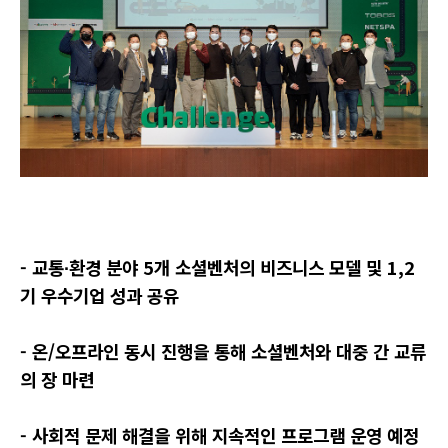
-
교통
∙
환경
분야
5
개
소셜벤처의
비즈니스
모델
및
1,2
기
우수기업
성과
공유
-
온
/
오프라인
동시
진행을
통해
소셜벤처와
대중
간
교류
의
장
마련
-
사회적
문제
해결을
위해
지속적인
프로그램
운영
예정