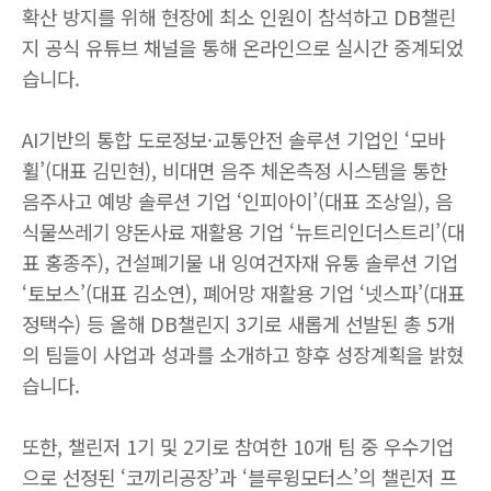
확산 방지를 위해 현장에 최소 인원이 참석하고
DB
챌린
지 공식 유튜브 채널을 통해 온라인으로 실시간 중계되었
습니다
.
AI
기반의 통합 도로정보·교통안전 솔루션 기업인 ‘모바
휠’
(
대표 김민현
),
비대면 음주 체온측정 시스템을 통한
음주사고 예방 솔루션 기업 ‘인피아이’
(
대표 조상일
),
음
식물쓰레기 양돈사료 재활용 기업 ‘뉴트리인더스트리’
(
대
표 홍종주
),
건설폐기물 내 잉여건자재 유통 솔루션 기업
‘토보스’
(
대표 김소연
),
폐어망 재활용 기업 ‘넷스파’
(
대표
정택수
)
등 올해
DB
챌린지
3
기로 새롭게 선발된 총
5
개
의 팀들이 사업과 성과를 소개하고 향후 성장계획을 밝혔
습니다
.
또한
,
챌린저
1
기 및
2
기로 참여한
10
개 팀 중 우수기업
으로 선정된 ‘코끼리공장’과 ‘블루윙모터스’의 챌린저 프