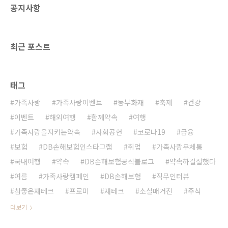
공지사항
최근 포스트
태그
가족사랑
가족사랑이벤트
동부화재
축제
건강
이벤트
해외여행
함께약속
여행
가족사랑을지키는약속
사회공헌
코로나19
금융
보험
DB손해보험인스타그램
취업
가족사랑우체통
국내여행
약속
DB손해보험공식블로그
약속하길잘했다
여름
가족사랑캠페인
DB손해보험
직무인터뷰
참좋은재테크
프로미
재테크
소셜매거진
주식
더보기