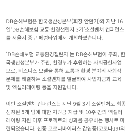
DB
손해보험은 한국생산성본부
(
회장 안완기
)
와 지난
16
일‘
DB
손해보험 교통
∙
환경챌린지
3
기’소셜벤쳐 컨퍼런스
를 서울시 중구 페럼타워에서 개최하였습니다
.
‘
DB
손해보험 교통환경챌린지’는
DB
손해보험이 주최
,
한
국생산성본부가 주관
,
환경부가 후원하는 사회공헌사업
으로
,
비즈니스 모델을 통해 교통과 환경 분야의 사회적
문제를 해결하는 소셜벤처를 발굴하여 사업자금과 교육
및 엑셀러레이팅 등을 지원합니다
.
이번 소셜벤쳐 컨퍼런스는 지난
9
월
3
기 소셜벤처로 최종
선정된
5
개 팀에 대한 지원금 지급 및
10
주 간의 엑셀러
레이팅 지원 이후 프로젝트의 성과를 공유하는 행사로 마
련되었습니다
.
신종 코로나바이러스 감염증
(
코로나
19)
의