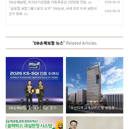
DB손해보험, 희귀난치성질환 아동후원금 3천만원 전달
2026.06.10
(0)
"글로벌 보험그룹으로의 도약" DB손보, 국내 최초 미국 보험사
2026.06.10
인수 완료
(0)
'DB손해보험 뉴스'
Related Articles
DB손해보험, '2026 KS-SQI' 장기보험·자동차보험 2개 부문 단독 1위 달성
“부산지역 고객서비스 및 영업경쟁력 강화” DB손해보험, 부산 신사옥 준공식 진행