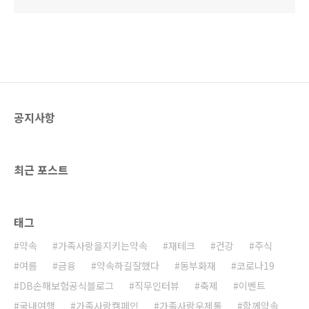
공지사항
최근 포스트
태그
약속
가족사랑을지키는약속
재테크
건강
주식
여름
금융
약속하길잘했다
동부화재
코로나19
DB손해보험공식블로그
직무인터뷰
축제
이벤트
국내여행
가족사랑캠페인
가족사랑우체통
함께약속