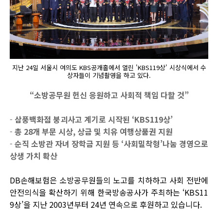
지난 24일 서울시 여의도 KBS공개홀에서 열린 'KBS119상' 시상식에서 수
상자들이 기념촬영을 하고 있다.
“소방공무원 헌신 응원하고 사회적 책임 다할 것”
-
삼풍백화점 붕괴사고 계기로 시작된 ‘KBS119상’
-
총 28개 부문 시상, 상금 및 치유 여행상품권 지원
-
순직 소방관 자녀 장학금 지원 등 ‘사회밀착형’나눔 경영으로
상생 가치 확산
DB손해보험은 소방공무원들의 노고를 치하하고 사회 전반에
안전의식을 확산하기 위해 한국방송공사가 주최하는 ‘KBS11
9상’을 지난 2003년부터 24년 연속으로 후원하고 있습니다.