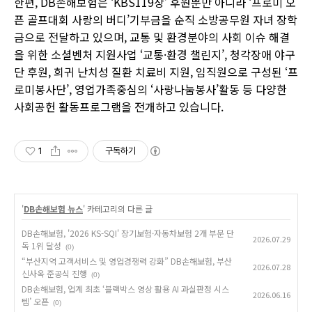
한편, DB손해보험은 ‘KBS119상’ 후원뿐만 아니라 ‘프로미 오
픈 골프대회 사랑의 버디’기부금을 순직 소방공무원 자녀 장학
금으로 전달하고 있으며, 교통 및 환경분야의 사회 이슈 해결
을 위한 소셜벤처 지원사업 ‘교통·환경 챌린지’, 청각장애 야구
단 후원, 희귀 난치성 질환 치료비 지원, 임직원으로 구성된 ‘프
로미봉사단’, 영업가족중심의 ‘사랑나눔봉사’활동 등 다양한
사회공헌 활동프로그램을 전개하고 있습니다.
1
구독하기
'
DB손해보험 뉴스
' 카테고리의 다른 글
DB손해보험, '2026 KS-SQI' 장기보험·자동차보험 2개 부문 단
2026.07.29
독 1위 달성
(0)
“부산지역 고객서비스 및 영업경쟁력 강화” DB손해보험, 부산
2026.07.28
신사옥 준공식 진행
(0)
DB손해보험, 업계 최초 ‘블랙박스 영상 활용 AI 과실판정 시스
2026.06.16
템’ 오픈
(0)