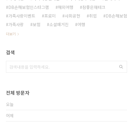
DB손해보험인스타그램
해외여행
참좋은재테크
가족사랑이벤트
프로미
사회공헌
취업
DB손해보험
가족사랑
보험
소셜매거진
여행
더보기
검색
전체 방문자
오늘
어제