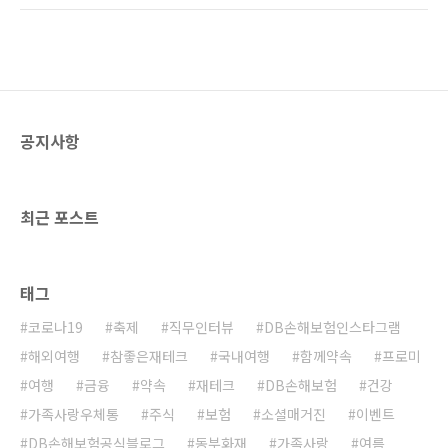
제 중 하나로 손꼽히기도 해요. 서울세계불꽃축
것 같아요! 그래서 가을에 열리는 다양한 축제소
제에서는 세계 최고의 불꽃 연출전문 기업들이
식들을 다양하게 준비해봤는데요! 함께 가을에
한자리에 모여 밤과 낮 따로 구별 없이 최고의 공
열리는 특별한 축제의 현장으로 떠나보실까요?
연들을 펼칩니다. 불..
가을축제 : 무주 반딧불 축제 축제 기간 :
2018.09.01(토)~2018.09.09(일)축제 장소 :
무주군 일원 (마을로가는축제장, 축제주제관(예
공지사항
체문화관),전통공예문화촌, 지남공원, 남대천, 반
디랜드 등) 여러분은 무주 하면 뭐가 떠오르시나
요? 무주에서 열리는 가을축제, 무주 반딧불 축
제는 천연기념물 제322호 반딧불이를 만나볼 수
최근 포스트
있는 자연 ..
태그
코로나19
축제
직무인터뷰
DB손해보험인스타그램
해외여행
참좋은재테크
국내여행
함께약속
프로미
여행
금융
약속
재테크
DB손해보험
건강
가족사랑우체통
주식
보험
소셜매거진
이벤트
DB손해보험공식블로그
동부화재
가족사랑
여름