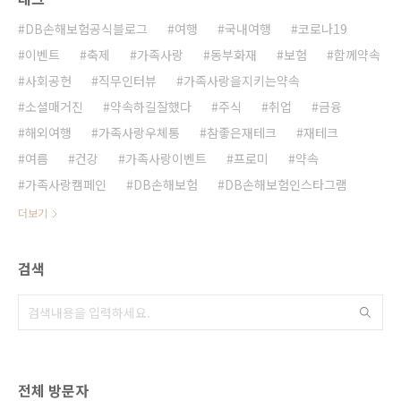
DB손해보험공식블로그
여행
국내여행
코로나19
이벤트
축제
가족사랑
동부화재
보험
함께약속
사회공헌
직무인터뷰
가족사랑을지키는약속
소셜매거진
약속하길잘했다
주식
취업
금융
해외여행
가족사랑우체통
참좋은재테크
재테크
여름
건강
가족사랑이벤트
프로미
약속
가족사랑캠페인
DB손해보험
DB손해보험인스타그램
더보기
검색
전체 방문자