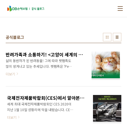
본문 바로가기
공식블로그
반려가족과 소통하기! <고양이 세계의 인사법>
삶의 동반자가 된 반려동물! 그에 따라 펫팸족도
많이 생겨나고 있는 추세입니다. 펫팸족은 ‘Pet-
애완동물’과 ‘Familly-가족’의 합성어로 반려동
더보기
물을 가족처럼 생각하는 사람들을 일컫는 말인
데요. 과거에는 반려동물을 그저 단순한 애완동
물로 생각하고 키우는 일이 많았지만, 이제는 가
족의 일부로 여기는 것이죠. 최근에는 강아지와
국제전자제품박람회(CES)에서 알아본 2020 기술 트렌드는?
더불어 고양이에 대한 관심도 높아지고 있습니
세계 최대 국제전자제품박람회인 CES 2020이
다. 고양이를 키우는 사람들 사이에서는 도도함
지난 1월 10일 성황리에 막을 내렸습니다. CES
과 시크한 매력 때문에 보호자 스스로를 고양이
2020은 5G와 인공지능, 디지털헬스를 비롯한
‘집사’라고 부르는 재밌는 문화도 생겼습니다. 고
더보기
최신 혁신 기술들을 선보이는 전시 박람회인데
양이와 친해지기 위해선 고양이 세계의 인사법
요. 올해는 1,200개 스타트업을 포함, 4,400개