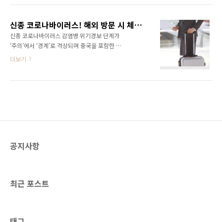
을 익혀야 하는데요. 앞으로 인생의 많은 시간을
이상의 기업이 참여했습니다. #인간 #기계 #협
함께 보내게 될 나의 반려동물, 고양이를 더 잘
력 #경험 CES를 주관하는 CTA(Consumer
이해하기 위해선 어떻게 해야할까요? 고양이가
신종 코로나바이러스! 해외 방문 시 체크할 사항 & 신종 코로나 에티켓
Technology Association, 전미가전협회)가 발
친근함을 표시하..
신종 코로나바이러스 감염병 위기경보 단계가
표한 올해 주목할만한 트렌드 키워드는 무엇이
‘주의’에서 ‘경계’로 격상되며 중국을 포함한 해
었을까요? 바로 입니다. 오늘은 이번 CES2020
외 국가 방문에 주의가 요구됩니다. 하지만 이런
더보기
에서 키워드에 따른 어떤 핵심 기술이 소개되었
상황에서도 부득이하게 출장 등 해외 방문이 필
는지 자세히 살펴보아요. 1) 사물 지능
요한 분들이 계실 텐데요. 신종 코로나바이러스
(Intelligence of Things) #5G #NPU #인공지
감염증에 대비하기 위해 해외 방문 시 체크할 사
능 이제는 5G발전으로 인해 네트워크 통신 속도
항은 무엇이 있는지 함께 살펴보아요~ Step 1.
가 빨라지면서 ..
해외 방문 전 '해외감영병 NOW' 홈페이지에서
방문 국가 감염정보 확인 출처 : 해외감염병
NOW 정부는 최근 여행경보 단계를 조정하여 지
난 1월 25일 기준 중국 후베이성 전역에 여행경
공지사항
보 3단계인 철수 권고를 발령했습니다. 대만을
제외하고 홍콩 · 마카오를 포함한 전 중국지역에
는 여행 경보 2단계인 ‘여행 자제’가 발령된 상태
에요. 만약 중국 방문을 계획하고 있다면 질병관
최근 포스트
리본부 ..
태그