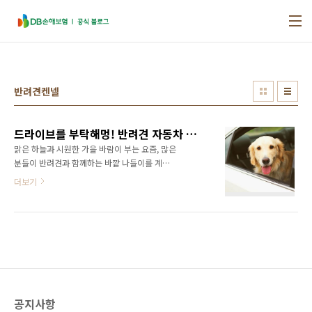
본문 바로가기
반려견켄넬
드라이브를 부탁해멍! 반려견 자동차 탑승법
맑은 하늘과 시원한 가을 바람이 부는 요즘, 많은
분들이 반려견과 함께하는 바깥 나들이를 계획
하고 계실텐데요. 반려견과 함께 차량을 타고 이
더보기
동하는 분들도 많으시죠? 그래서 오늘은 반려견
들의 안전한 차량 탑승법을 준비해보았는데요,
바로 확인해보시죠! | 1. 반려견의 안전을 위한,
승하차 교육 첫 번째는 반려견 승하차 규칙입니
다. 보호자 통제없이 반려견이 마음대로 승하차
를 하게 되면, 교통사고의 위험에 노출됩니다. 평
소 차량 문이 열림과 동시에 오르내리지 않도록
문을 천천히 열어주세요. 그 후 보호자의 신호에
공지사항
맞춰 반려견을 내려오게 하면 안전한 승하차 완