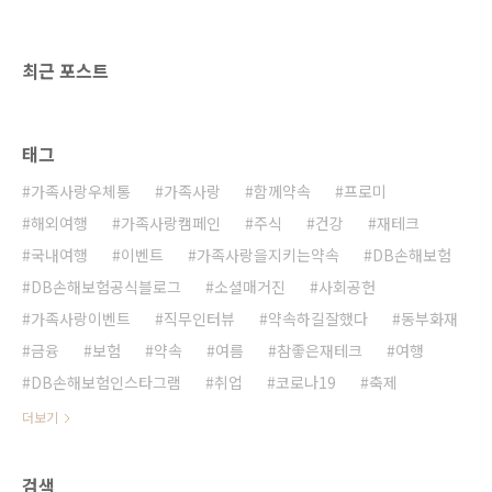
료! 하차 시에는 꼭 리드줄을 착용한 상태에서 내
리는 것도 잊지 마세요! | 2. 반려견의 휴식을 위
한, 켄넬 이용 반려견을 뒷자석, 조수석 보다는
최근 포스트
켄넬에..
태그
가족사랑우체통
가족사랑
함께약속
프로미
해외여행
가족사랑캠페인
주식
건강
재테크
국내여행
이벤트
가족사랑을지키는약속
DB손해보험
DB손해보험공식블로그
소셜매거진
사회공헌
가족사랑이벤트
직무인터뷰
약속하길잘했다
동부화재
금융
보험
약속
여름
참좋은재테크
여행
DB손해보험인스타그램
취업
코로나19
축제
더보기
검색