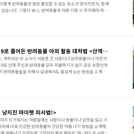
 이렇게 반려동물과 동반 출입할 수 있는 장소가 많아지면서, 함께
 있습니다. 그렇다 보니, 반려동물과 차량 이동 시 주의해야 하는
하지만 ‘반려동물의 안전을 위해 조수석에 앉혀야 한다’, ‘창문
분해 대체 어떤 말을 믿어야 할지 헷갈리기 일쑤죠. 반려견 드라이
까요? DB손해보험에서 자세히 알려드리도록 하겠습니다☺ '견생
차량 탑승 전, 자동차와 친해지기! 계속 움직이고, 빠르게 지나가는
반려동물 탐구생활 코로나19로 줄어든 반려동물 야외 활동 대처법 <산책만이 답은 아니지멍!>
요. 계속되는 비 소식이 서운한 건 사람이나 반려동물이나 마찬가
19로 인해 주인과 반려동물 모두 외출하기가 쉽지 않은 상황인데
우리 반려동물들을 위해서 실내에서도 즐겁게 노는 방법을 소개해
지 발산하기 산책은 반려동물에게 신체적 건강과 정신적 건강의 안
하지 못하는 경우도 있기 마련인데요. 이럴 땐 산책을 대신해서 실
레스를 풀어주는 것이 필요하답니다. 노즈워크, 독 트릭, 독 휘트
 실내 활동을 함께 알아볼까요? ｜ 1. 반려동물을 위한 놀이, 노
 냥지친 마이펫 피서법!>
빛까지 뜨거워지는 여름철에는 사람이나 동물이나 입맛을 잃고 기
더위에 더욱 민감한 반려동물의 건강한 여름 나기 방법을 소개해
동물 여름나기 강아지와 고양이의 평균 체온은 38~39도로 사람보