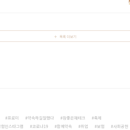
반려동물을 보유한 가구가 늘어나고 있는데요. 그에 따라 반려동물
니다. 펫팸족은 반려동물을 뜻하는 펫(Pet)과 가족을 의미하는
려동물을 가족으로 여기는 사람들을 의미합니다. 펫코노미라는 것은
목록 더보기
프로미
약속하길잘했다
참좋은재테크
축제
보험인스타그램
코로나19
함께약속
취업
보험
사회공헌