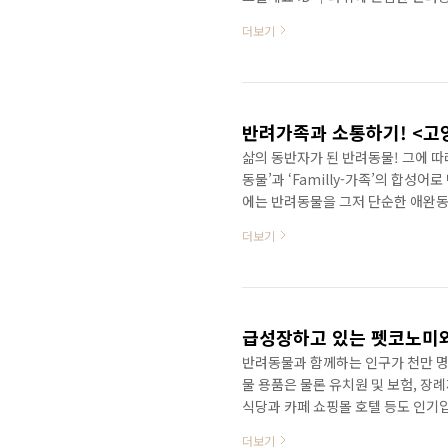
다 약 2~3도 정도 체온이 높고 온
더보기
시원하고 건강한 여름 나기 방법을 
내보내기 어려워요. 스스로 체온조절
는 자외선에 화상을 입지 않을 정도
털을 골라주는 것만으로도 체온 배..
반려가족과 소통하기! <고
삶의 동반자가 된 반려동물! 그에 따
동물’과 ‘Familly-가족’의 합
에는 반려동물을 그저 단순한 애완동
기는 것이죠. 최근에는 강아지와 더
더보기
사람들 사이에서는 도도함과 시크한 
문화도 생겼습니다. 고양이와 친해지
생의 많은 시간을 함께 보내게 될 나
요? 고양이가 친근함을 표시하..
급성장하고 있는 펫코노미
반려동물과 함께하는 인구가 천만 명
물 용품은 물론 유치원 및 보험, 장
식당과 카페 쇼핑몰 호텔 등도 인기입
대해 소개합니다. - 반려동물 관련 
더보기