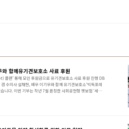
우와 함께유기견보호소 사료 후원
et) 플랜’ 통해 모인 후원금으로 유기견보호소 사료 후원 진행 DB
 겸 수의사 설채현, 배우 이기우와 함께 유기견보호소‘빅독포레
습니다. 이번 기부는 작년 7월 론칭한 사회공헌형 펫보험 ‘세이
 펫블리 반려견보험을 통해 진행되었습니다. 가입 1건당 1만원을 인
호소를 후원합니다. 반려동물 사회공헌 캠페인 ‘세이브펫
 119 은퇴견에서 유기견보호소로 변경하며 시즌2를 새롭게 시작합니
DB손해보험은 수의사 설채현과 배우 이기우와 함께 국내 유기견보