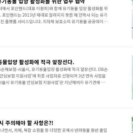
유기동물 입양 활성화를 위한 업무 협약
터에서 포인핸드(대표 이환희)와 함께 유기동물 입양 활성화를 위
. 포인핸드는 2013년 제대로 알려지지 못한 채 안락사 되는 유기
어진 플랫폼 서비스입니다. 지자체 보호소의 유기동물 공공데이터
넘는 유기동물에게 새로운 삶의 기회를 제공하는 등 유기동물 입양
번 업무 협약은 DB손해보험과 포인핸드가 상호 신뢰를 바탕으로
 본연의 의미를 알리고 유기동물입양 활성화 등 반려동물과 보호
 조성을 위해 진행되었습니다. DB손해보험은 늘어가는 반려동물
동물입양 활성화에 적극 앞장선다.
B손해보험-서울시, 유기동물입양 활성화에 적극 앞장선다. DB손
 안심보험 지원사업’에 최종 사업자로 선정되어 3년 연속 사업을
서울시 유기동물 안심보험 지원사업’은 지난해까지 유기견에 제한
지 확장하게 되어 해당 유기동물의 질병, 상해, 안전사고에 대
동물의 입양률을 높인다는 목적으로 시행하고 있습니다. 유기동물
의‘프로미 반려동물보험’은 입양한 유기동물의 질병 또는 상해로
한, 입양한 유기동물이 타인의 신체에 피해를 입히거나 타인의
상책임..
시 주의해야 할 사항은?!
나면서, 카페, 복합 쇼핑몰 등 다양한 곳에서 반려동물 동반 출입