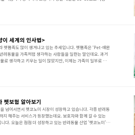
몸에 털이 있어서 더위에 민감하게 반응해요. 귀염둥이 반려동물의
알아볼까요? 땀샘이 거의 없는 강아지와 고양이는 땀으로 체온을
을 하지 못하기 때문에 더위에 더욱 약하답니다. 더운 여름철에
로 털을 밀어주거나 반려동물 전용 빗으로 털 속에 뭉쳐있는 묵은
양이 세계의 인사법>
라 펫팸족도 많이 생겨나고 있는 추세입니다. 펫팸족은 ‘Pet-애완
성어로 반려동물을 가족처럼 생각하는 사람들을 일컫는 말인데요. 과거
물로 생각하고 키우는 일이 많았지만, 이제는 가족의 일부로 여
불어 고양이에 대한 관심도 높아지고 있습니다. 고양이를 키우는
매력 때문에 보호자 스스로를 고양이 ‘집사’라고 부르는 재밌는
기 위해선 고양이 세계의 인사법을 익혀야 하는데요. 앞으로 인
의 반려동물, 고양이를 더 잘 이해하기 위해선 어떻게 해야할까
와 펫보험 알아보기
을 넘어서면서 펫코노미 시장이 성장하고 있습니다. 각종 반려동
례까지 해주는 서비스가 등장했는데요. 보호자와 함께 갈 수 있는
니다. 오늘은 점점 더 성장하고 있는 반려동물 산업 '펫코노미'에
신조어, ‘펫코노미’가 무슨 뜻일까? 최근 1인 가구가 증가하고 저출