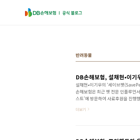
본문 바로가기
반려동물
DB손해보험, 설채현•이기
설채현•이기우의 ‘세이브펫(SaveP
손해보험은 최근 펫 전문 인플루언서
스트’에 방문하여 사료후원을 진행했
브펫(SavePet) 플랜’ 다이렉트
더보기
플루언서들이 자동 기부해 유기견보
(SavePet) 플랜’은 후원대상을
다. 세이브펫 시즌2 오픈에 앞서, 
호소인 ‘빅독포레스트’를 직..