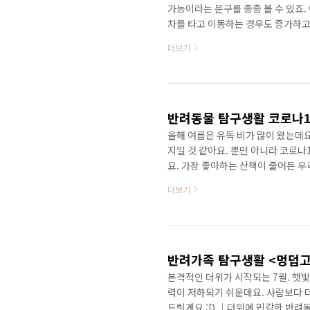
가능이라는 문구를 종종 볼 수 있죠.
차를 타고 이동하는 경우도 증가하고
사항을 찾아보는 분들도 늘었는데요. 
더보기
을 활짝 열어야 한다’ 등 의견이 분
브 주의사항, 정확한 정보는 무엇일
최대 위기.. 자동차는 처음이다멍' 
자동차 바깥..
올해 여름은 유독 비가 많이 왔는데
지일 것 같아요. 뿐만 아니라 코로나
요. 가장 좋아하는 산책이 줄어든 
드릴게요. :D ｜실내활동으로 에너
더보기
정을 가져다 줍니다. 하지만 산책을 
내에서 함께 할 수 있는 놀이로 스트
니스 등 반려견의 건강에 도움이 되는
즈워크 산책을 대신할 ..
반려가족 탐구생활 <멍덥고
본격적인 더위가 시작되는 7월. 햇
력이 저하되기 쉬운데요. 사람보다 
드릴게요 :D │더위에 민감한 반려