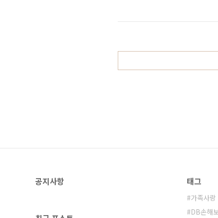
산 및 고령화가 가속화 됨에 따라 
과 관련된 신조어들도 나타나고 있습
패밀리(Family)의 합성어로 반
펫(Pet)과 이코..
공지사항
태그
가족사랑
DB손해