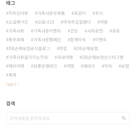
태그
직무인터뷰
가족사랑우체통
프로미
주식
소셜매거진
코로나19
약속하길잘했다
여름
가족사랑
가족사랑이벤트
건강
사회공헌
금융
동부화재
가족사랑캠페인
함께약속
이벤트
DB손해보험공식블로그
취업
DB손해보험
가족사랑을지키는약속
국내여행
DB손해보험인스타그램
해외여행
참좋은재테크
여행
재테크
약속
보험
축제
더보기
검색