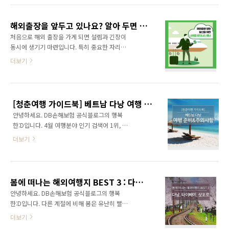
75%를 소유하게 된 것을 공식 발표하고 축하하
모님과 가기 좋은 1월 해외여행지 알려드릴게요
는 자리로 진행되었습니다. 이번 인수 계약체결
~ 1) 느림의 미학, 베트남 다낭 #피로회복 #여유
을 통해 DB..
해외출장을 앞두고 있나요? 알아 두면 좋은 나라별 비즈니스 매너
짧은 설 연휴 기간 동안 다녀오기 좋은 첫 번째
처음으로 해외 출장을 가게 되면 설렘과 긴장이
여행지로 베트남 다낭을 추천드려요. 다낭은 직
동시에 생기기 마련입니다. 특히 중요한 자리에
항으로 4시간 30분 정도로 다른 해외여행지에
서 실수를 하지 않을까 걱정이 되기도 하는데요.
더보기
비해 가까운 곳에 위치하고 있습니다. 1월의 베
해외출장 시에는 상대 국가의 비즈니스 예절 문
트남 다낭은 최저 19도, 최고 25도의 온난한 날
화가 모두 다르기 때문에 미리 현지 직장 예절을
씨로 한국의 매서운 한파를 피하기 좋아요. 하지
숙지해두는 것이 좋습니다. 그럼 지금부터 해외
만 밤이 되면 쌀쌀할 수 있고 우기 시즌으로 비가
출장을 앞두고 계신 분들이 알면 좋은 나라별 비
내릴 수 있으니 바람막이를 챙겨주세요. 다낭의
[청춘여행 가이드북] 베트남 다낭 여행 준비&주의사항
즈니스 매너를 소개해드릴게요~ 미국의 비즈니
..
안녕하세요. DB손해보험 공식블로그의 행복
스 매너 미국인과 미팅을 앞두고 있다면, 미팅 시
한:D입니다. 4월 여행분야 인기 검색어 1위, 베
간은 평일 근무시간 내에서 정하는 것이 좋습니
트남 다낭! 많은 청춘들이 4월을 맞이해 다낭으
다. 미팅 약속은 1주일 정도 전에 확정 짓고 하루
더보기
로 떠나고 있습니다. 다낭은 자유여행으로 굉장
전쯤 확인 메일을 보내면 됩니다. 미국인은 시간
히 유명한데요. 다낭 자유여행 시 어떤 점을 주의
약속을 매우 중요하게 생각하는데요. 그 때문에
해야 할까요? 안전하고 즐거운 여행이 될 수 있
미팅 시간보다 5~10분 정도 일찍 도착하는 것을
도록 다낭 여행 시 주의사항과 꿀팁을 함께 알려
추천드립니다. 처음 대면할 때에는 자리에서 일
봄에 떠나는 해외여행지 BEST 3 : 다낭, 타이베이, 삿포로
드리겠습니다. 베트남 환율 확인, 환전 팁 - 베트
어나 상대..
안녕하세요. DB손해보험 공식블로그의 행복
남 동, 원화 쉽게 비교하기 우리나라 원화를 베트
한:D입니다. 다른 계절에 비해 봄은 유난히 빨리
남 동으로 환전하면 단위가 너무 커서 놀라는 분
지나가는 것 같아요. 그래서 여름이 오기 전, 따
더보기
들이 많죠. 천원이 베트남에서는 2만 동이기 때
뜻한 날씨에 여행을 떠나는 사람이 많다고 합니
문에 생각보다 너무 큰 금액에 손을 떠는 분들이