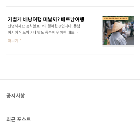
다. 우리나라 사람들은 봄 해외여행지로 어떤 곳
계신데요. 놀라지 마세요! 지금부터 환율을 쉽게
을 선호할까요? 봄에 떠나면 좋은 해외여행지 추
계산하는 팁을 알려드릴게요. 1,0000 ÷ 2 =
천해드릴 테니, 해외여행 계획이 있으시다면 참
5,0005,000에서 0 빼기 = 500 환율은..
가볍게 배낭여행 떠날까? 베트남여행
고해보세요! - 베트남 다낭 호텔스닷컴 조사 결
안녕하세요 공식블로그의 행복한:D입니다. 동남
과, 한국인들이 선호하는 봄 해외여행지 1위를
아시아 인도차이나 반도 동부에 위치한 베트남
차지한 ‘다낭’! 베트남 중부지역 중 가장 큰 상업
은 상업도시이자 가장 큰 항구도시로 연간 관광
도시이기도 해요. 특히 베트남 다낭은 2~5월에
더보기
객들이 끊이지 않는 대표적인 여행지인데요. 뚜
굉장히 쾌적한 날씨를 자랑하기 때문에 맑고 쾌
벅뚜벅 걸어 다니기 좋은 배낭여행 포인트가 한
청한 날씨와 함께 여행을 즐기고 싶다면 제격인
곳에 모여 있는 것이 특징입니다. 베트남여행으
봄 해외여행지랍니다! :) 한국인들의 입맛에 꼭
로 가볼만한 곳은 수도인 하노이, 뜨고 있는 여행
맞는 저렴하고 맛있는 먹거리들도 맛보고, 아름
지 다낭 등 다양한데요. 그 중에서도 베트남의 과
답고 웅장한 자..
거와 현재를 동시에 느낄 수 있는 베트남 여행지
로 베트남 남부에 위치한 호치민은 어떨까요? 베
트남여행 (1) 베트남 중앙우체국, 노트르담 성당
공지사항
베트남 가볼만한 곳으로 호치민의 베트남 중앙
우체국을 빼놓을 수 없는데요. 베트남 중앙우체
국에서는 웅장한 유럽풍 느낌의 건축물을 구경
할 수 있습니다. 베트남 중앙우체국은 에펠탑을
최근 포스트
설계한 구스타프 에펠의 걸작..