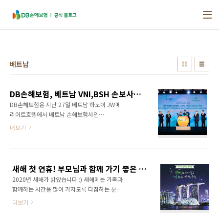
본문 바로가기
베트남
DB손해보험, 베트남 VNI,BSH 손보사의 최대주주로의 공식 출범 기념행사
DB손해보험은 지난 27일 베트남 하노이 JW메
리어트호텔에서 베트남 손해보험사인
VNI(Vietnam National Aviation Insurance),
더보기
BSH(Saigon-Hanoi Insurance) 손해보험사의
최대주주로 공식 출범하는 기념행사를 가졌습니
다. DB손해보험은 지난 23년 2월과 6월, 베트남
손해보험시장 점유율 10와 9위인 VNI와 BSH 손
새해 첫 연휴! 부모님과 함께 가기 좋은 1월 해외여행지 추천
해보험사 인수 계약 체결을 진행하였고, 올해 초
2020년 새해가 밝았습니다 :) 새해에는 가족과
최종 계약을 마무리하며 베트남 내 2개 손해보험
함께하는 시간을 많이 가지도록 다짐하는 분들
사를 추가로 인수하게 되었습니다. 이날 행사에
이 많으실 텐데요. 2020년의 첫 시작으로 부모
는 DB손해보험 정종표 사장과 VNI, BSH 손해보
더보기
님과 함께 여행을 떠나 뜻깊은 시간을 가져보는
험 고위 임원 및 내외귀빈이 참석하여 양 사 지분
건 어떨까요? 오늘은 설 연휴 기간을 활용해 부