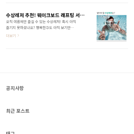
펼쳐진 것 같죠? 수상 놀이기구는 별다른 교육이
놀이는 충분히 즐기셨나요? 30도를 넘는 폭염에
나 강습이 필요 없고, 기구에 몸을 맡기기만 하면
긴 여름날을 생각하고 물놀이를 미뤄왔다면 최
되는데요. 이색적인 놀이기구를 즐기고 싶다면
수상레저 추천! 웨이크보드 래프팅 서핑 알아보기!
근의 쌀쌀한 날씨가 더욱 원망스러울 텐데요. 물
뿜어져 나오는 물..
오직 여름에만 즐길 수 있는 수상레저! 혹시 아직
에 몸이 모두 젖지 않고 물놀이를 할 수 있다면,
즐기지 못하셨나요? 행복한:D도 아직 보기만해
추위에 시달리지 않고 즐거운 시간을 보낼 수 있
도 시원한 수상레저를 TV로만 접하고 있어요. 그
더보기
겠죠. 행복한:D가 지나간 여름이 아쉬운 분들을
래서 올해는 기필코 절대 놓치지 않고 즐기리라
위해 요즘 같은 날씨에도 즐길 수 있는 물놀이를
마음먹었답니다. 근데 막상 하려고 하니 어디서,
소개해 드릴게요! 세빛섬 튜브스터 [사진 출처:
어떤 레포츠를 얼마에 할 수 있는지 정보가 전혀
튜브스터 공식 홈페이지] 튜브스터는 소풍, 파티,
없어 오늘은 수상레저에 대해 포스팅을 하려고
미팅, 데이트 등 다양한 활동이 가능한 원형 모양
마음먹었어요! 그럼 지금부터 행복한:D와 함께
의..
놓치면 후회할 수상레저에 대해 알아보도록 할
게요! 겨울에 스노우보드가 있다면 여름엔 바로
웨이크보드가 있어요! 단, 차이가 있다면 눈 위를
공지사항
달리는 스노우보드와 달리 모터보트에 줄을 묶
어 달린다는 점이에요. 사실 모터보트에 줄을 달
아 끌려가기 때문에 쉽다고 생각하지만 팔, 다리,
허리, 관절 등을 많이 사용하는 전신운동이에요!
최근 포스트
그 말은..
태그