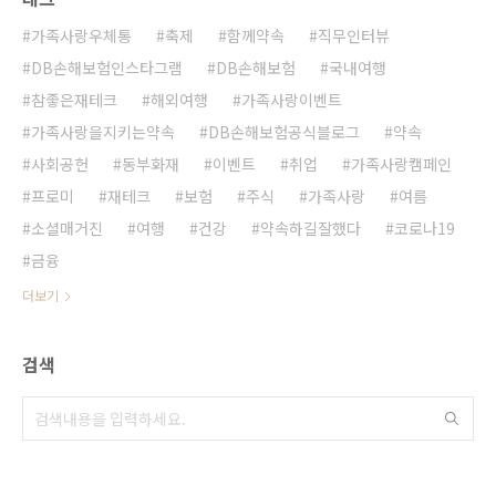
가족사랑우체통
축제
함께약속
직무인터뷰
DB손해보험인스타그램
DB손해보험
국내여행
참좋은재테크
해외여행
가족사랑이벤트
가족사랑을지키는약속
DB손해보험공식블로그
약속
사회공헌
동부화재
이벤트
취업
가족사랑캠페인
프로미
재테크
보험
주식
가족사랑
여름
소셜매거진
여행
건강
약속하길잘했다
코로나19
금융
더보기
검색