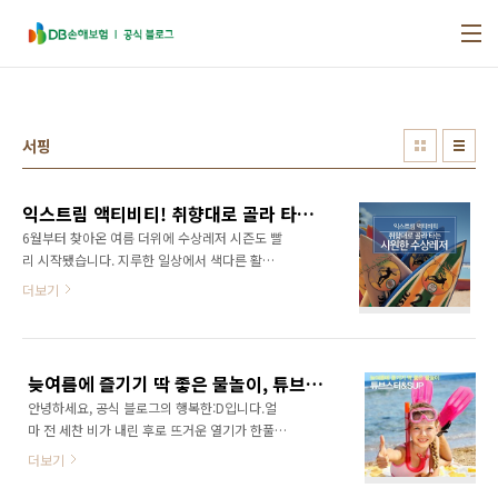
본문 바로가기
서핑
익스트림 액티비티! 취향대로 골라 타는 시원한 수상레저
6월부터 찾아온 여름 더위에 수상레저 시즌도 빨
리 시작됐습니다. 지루한 일상에서 색다른 활력
을 얻고 싶은 사람들이 강과 바다로 몰려들고 있
더보기
는데요. 더위는 날리고, 재미를 더하는 수상레저,
종류가 너무 다양해 뭐가 좋을지 모르겠다구요?
오늘은 각양각색 매력적인 수상 액티비티를 소
개해 드리겠습니다! 짜릿한 스릴을 즐기고 싶다
늦여름에 즐기기 딱 좋은 물놀이, 튜브스터&SUP
면? 수상 놀이기구! 아찔한 높이에서 시원하게
안녕하세요, 공식 블로그의 행복한:D입니다.얼
미끄러져 내려오는 몬스터 슬라이드, 온 힘을 다
마 전 세찬 비가 내린 후로 뜨거운 열기가 한풀
해 몸을 던져 하늘 높이 솟구쳐 오르는 블롭점프,
꺾이고 찬 바람이 불기 시작했습니다. 아침저녁
속도감과 스릴을 만끽할 수 있는 디스코보트, 바
더보기
으로 찬 바람이 불면서 여름의 막바지에 다다른
나나보트에 밴드웨건까지 물 위의 놀이동산이
것을 확연히 느낄 수 있어요. 여름 휴가 기간,물