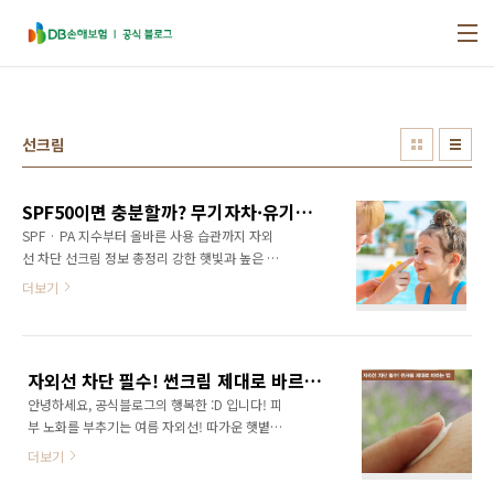
본문 바로가기
선크림
SPF50이면 충분할까? 무기자차·유기자차 선크림 추천 총정리
SPF · PA 지수부터 올바른 사용 습관까지 자외
선 차단 선크림 정보 총정리 강한 햇빛과 높은 자
외선 지수가 이어지는 여름, 선크림은 이제 선택
더보기
이 아닌 필수 아이템이 되었습니다. 자외선 노출
이 길어지면 피부 노화는 물론 기미, 잡티 같은
색소 침착 고민도 커지기 쉬운데요. 하지만 SPF,
PA, 무기자차, 유기자차처럼 낯선 용어가 많아
자외선 차단 필수! 썬크림 제대로 바르는 법
어떤 제품을 골라야 할지 헷갈리는 경우도 많습
안녕하세요, 공식블로그의 행복한 :D 입니다! 피
니다. 피부 타입과 사용 환경에 따라 잘 맞는 선
부 노화를 부추기는 여름 자외선! 따가운 햇볕을
크림이 달라지는 만큼, 제품 특징을 제대로 알고
이기려면 피부 건강을 위해 자외선 차단제를 꼼
선택하는 것이 중요하죠. 올여름 피부를 건강하
더보기
꼼하게 발라줘야 할 텐데요. 자외선 차단을 위한
게 지키기 위해 꼭 알아두면 좋은 선크림 선택법
썬크림 바르는 법 알고 있으신가요? PA, SPF 등