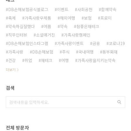
DB손해보험공식블로그
이벤트
사회공헌
함께약속
축제
가족사랑우체통
해외여행
보험
프로미
약속하길잘했다
여름
약속
참좋은재테크
직무인터뷰
소셜매거진
가족사랑캠페인
DB손해보험인스타그램
가족사랑이벤트
금융
코로나19
가족사랑
DB손해보험
주식
국내여행
동부화재
건강
취업
재테크
여행
가족사랑을지키는약속
더보기
검색
전체 방문자