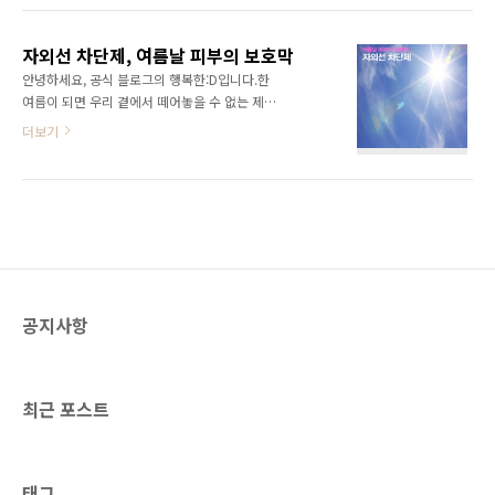
과 올바른 사용 방법을 함께 알아보겠습니다.헷
생소한 용어와 선크림 유통 기한, 썬크림 바를 때
갈리기 쉬운 SPF, PA 지수 보는 TIP선크림을 고
유의할 점 등 썬크림 제대로 바르는 법을 소개합
를 때 가장 먼저 보게 되는 것이 바로 ..
자외선 차단제, 여름날 피부의 보호막
니다. 자외선 차단지수와 썬크림 바르는 법 자외
안녕하세요, 공식 블로그의 행복한:D입니다.한
선은 파장 길이에 따라 긴 자외선A(UVA), 중간
여름이 되면 우리 곁에서 떼어놓을 수 없는 제품
자외선B(UVB) 로 나뉘는데요. 인체에 나쁜 영향
이 있습니다. 바로 자외선 차단제인데요. 자외선
더보기
을 미치는 자외선은 피부색소침착, 노화 등을 일
차단제는 자외선으로부터 피부를 보호해 햇볕으
으킵니다. 때문에 햇볕 양이 많은 여름, 자외선
로 인한 피부 노화를 방지합니다. 그런데 자외선
차단제를 꼼꼼하게 발라줘야 하는데요. 자외선
차단제를 바르는 데도 ‘정도(正道)’가 있다는 사
차단제를 고를 때는 자외선 차단지수를 의미하
실 알고 계셨나요? 자신에게 맞는 자외선 차단제
는 SPF지..
를 올바른 방법으로 발라야 효과를 볼 수 있기 때
문인데요. 행복한:D가 자외선 차단제 바르기의
정도(正道)를 알려드릴게요! 자외선의 종류 햇
볕이 뜨거운 날 외출을 할 경우 자외선 차단제를
공지사항
발라야 한다는 것은 이제 일반적인 미용 및 건강
상식이 되었습니다. 많은 양의 자외선에 노출되
면 기미, 검버섯 등 미용적인 문제 외에도 피부암
같은 질병이 발병할 수도 있다는 사실이 널리 알
최근 포스트
려졌기 때..
태그