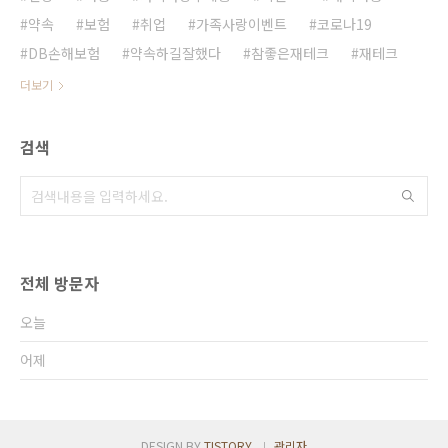
약속
보험
취업
가족사랑이벤트
코로나19
DB손해보험
약속하길잘했다
참좋은재테크
재테크
더보기
검색
전체 방문자
오늘
어제
DESIGN BY
TISTORY
관리자