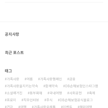
슬론 철인3종경기란? 트라이애슬론은 세 가지를
아니라 해맑게 자라나는 아이들의 모습을 고스
뜻하는 tri와 종목을 뜻하는 Athlond의 합성어
란히 보여주며 보는 이들까지 절로 미소 짓게 만
예요. 1970년대 미국에서 시작되어 지금은 전
드는데요! 오늘은 행복한:D가 많은 시청자들에
세계에서 동호인..
게 사랑 받고 있는 프로그램 ‘슈퍼맨이 돌아왔
다’로 배우는 자녀교육에 대해 소개하겠습니다.
해피선데이-슈퍼맨이 돌아왔다 공식홈페이지 캡
공지사항
처 파이터 추성훈의 자녀교육 ‘흥미 유발+특급칭
찬’ ‘슈퍼맨이 돌아왔다’에서 스타가 된 추블리
(추사랑)! ‘한 귀염’하는 사랑이는 요즘 한국어 실
력이 부쩍 늘고 있답니다. 그동안 추성훈씨의 딸
최근 포스트
사랑이는 ‘주세요’ ..
태그
가족사랑
여름
가족사랑캠페인
금융
가족사랑을지키는약속
함께약속
DB손해보험인스타그램
소셜매거진
동부화재
국내여행
사회공헌
축제
프로미
직무인터뷰
주식
DB손해보험공식블로그
건강
여행
가족사랑우체통
이벤트
해외여행