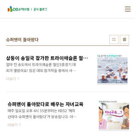
본문 바로가기
슈퍼맨이 돌아왔다
삼둥이 송일국 참가한 트라이애슬론 철인3종경기란?
얼마 전 송도에서 트라이애슬론 철인3종경기 대
회가 열렸어요! 많은 대회 참가자들 중에서 사람
들의 눈을 사로잡은 ‘아이들’이 있었답니다. 바로
더보기
일요일 저녁을 책임지는 ‘삼둥이’ 였어요! 평소
트라이애슬론 철인3종경기를 즐기는 송일국씨
가 아이들을 데리고 대회에 참가 했었거든요! 트
라이애슬론 철인3종경기는 체력소모가 커서 극
슈퍼맨이 돌아왔다로 배우는 자녀교육
한의 스포츠라 불려요. 하지만 한번 완주하고 나
매주 일요일 오후 4시 55분부터는 KBS2 ‘해피
면 성취감에 계속해서 도전하게 된다고 해요. 색
선데이-슈퍼맨이 돌아왔다’가 방송됩니다. 아내
다른 취미가 갖고 싶은 분들 지금 여기에 주목 하
없이 아이들을 돌보는 연예인 아빠들의 육아 도
세요! 행복한:D가 트라이애슬론 철인3종경기에
더보기
전기를 고스란히 보여주는 이 방송에서는 부모
대해 알려드릴게요~ 삼둥이가 참가한 트라이애
들의 다양한 육아•자녀교육법을 볼 수 있을 뿐