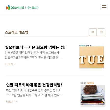
본문 바로가기
스트레스 해소법
월요병보다 무서운 화요병 없애는 법!
여러분들은 일주일중 언제가 가장 스트레스가
많으신가요? 흔히들 주말에 휴식을 취하고 월요
일에 출근해서 업무에 집중이 안되고 두통이나
더보기
피로감이 드는 월요일을 꼽는 분이 많은데요. '월
요병'이라는 말로도 불리지만 사실 스트레스는
화요일에 가장 많다고 해요. 그래서 월요병처럼
'화요병'이라는 말도 있는데요. 오늘은 월요병에
연말 피로회복에 좋은 건강관리법!
이은 화요병은 왜 문제가 되는지 원인과 대처방
뭐든 막바지에 다다를수록 힘이 부치는 법이에
법을 살펴보도록 할게요 월요병? 스트레스가 더
요. 12월 연말은 더욱 그렇구요. 한 해의 업무평
심한 화요병도 있어요! 일요일 오후가 되면 시작
가와 총정리가 시작되고, 그에 따르는 또 다른 업
되는 월요병! 주말이 다 지난 후에는 무기력해지
더보기
무가 늘어난답니다. 업무뿐만이 아니에요. 회사
면서 우울한 분들이 많은데요. 과거 영국의 한 건
별, 부서별 회식에 동창 모임, 동호회 모임까지