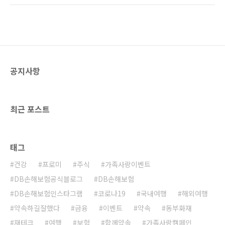
받으며 자라온 자신의 삶에 대해 이야기합니다.
복론 김형석 저 | 열림원 ⓒ 100세 철학자의 인
저자는 오랜 시간 가난한 집안과 자신의 부모의
생, 희망 이야기. 열림원 제공 100세의 나이에도
직업에 부끄러움을 느껴왔다고 고백하는데요.
활발하게 강연 활동을 펼쳐 온 철학자 김형석 교
가정통신문 학부..
수가 젊은 세대에게 공유하고 싶은 인생 이야기
를 책으로 펴냈습니다. 는 어떻게 살아야 진정한
행복을 발견할 수 있을지에 대한 저자의 심도 있
공지사항
는 질문과 노년의 지혜가 담겨 있는데요. 저자는
행복한 삶의 중요한 조건이 ‘성장’ 임을 강조하고
있어요. 신체적인 성장이 멈춘 후에도 끝없는 자
기 관리와 정진을 통해 ‘정신적 성장’을 ..
최근 포스트
태그
건강
프로미
주식
가족사랑이벤트
DB손해보험공식블로그
DB손해보험
DB손해보험인스타그램
코로나19
국내여행
해외여행
약속하길잘했다
금융
이벤트
약속
동부화재
재테크
여행
보험
함께약속
가족사랑캠페인