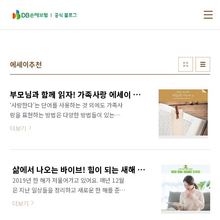
본문 바로가기
에세이추천
부모님과 함께 읽자! 가족사랑 에세이 추천 4
‘사랑한다’는 단어를 사용하는 것 외에도 가족사
랑을 표현하는 방법은 다양한 방법들이 있는데
요. 부모님과 자식의 마음을 공감할 수 있는 책을
더보기
함께 읽으며 시간을 보내는 것도 가족사랑을 표
현할 수 있는 방법이 될 거에요. 오늘은 부모님과
함께 읽기 좋은 에세이로 가족사랑을 다져보아
요 :) “평범하지만 위대한 나의 부모님” 임희정
삶에서 나오는 바이브! 힘이 되는 새해 추천 에세이 3권
저 | 수오서재 수오서재 제공 첫 번째 에세이는
2019년 한 해가 저물어가고 있어요. 매년 12월
“나는 막노동하는 아버지를 둔 아나운서 딸입니
은 지난 일상들을 정리하고 새로운 한 해를 준비
다”라는 제목의 글로 독자들에게 많은 감동을 선
하는 설레는 시간인데요. 오늘은 새해를 맞이해
사한 임희정 아나운서의 입니다. 이 책은 저자의
더보기
삶의 지혜가 묻어나는 에세이 3권을 소개해 보려
아버지와 어머니의 삶, 그리고 부모님의 사랑을
고 합니다. #행복하게사는법 #100세철학자 #행