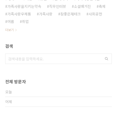
가족사랑을지키는약속
직무인터뷰
소셜매거진
축제
가족사랑우체통
가족사랑
참좋은재테크
사회공헌
여름
취업
더보기
검색
전체 방문자
오늘
어제