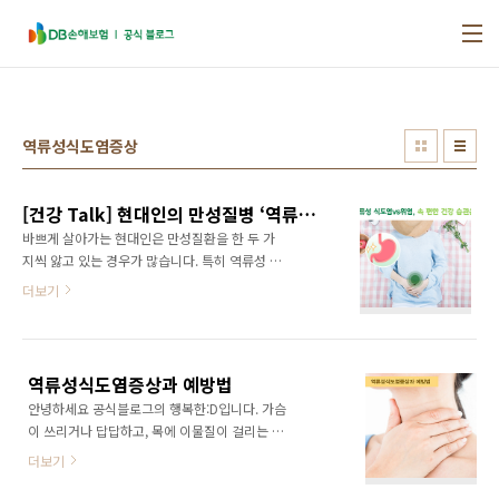
본문 바로가기
역류성식도염증상
[건강 Talk] 현대인의 만성질병 ‘역류성 식도염 vs 위염’ 증상과 예방법
바쁘게 살아가는 현대인은 만성질환을 한 두 가
지씩 앓고 있는 경우가 많습니다. 특히 역류성 식
도염과 위염은 흔하게 나타나는 대표적인 만성
더보기
질환인데요. 근무 중 마시는 커피, 회식 자리에서
의 음주, 업무 중 숨을 고르는 흡연 등이 역류성
식도염과 위염에 원인이 될 수 있다는 사실, 알고
계신가요? 염증이 경미할 때는 큰 문제가 아닌
역류성식도염증상과 예방법
것처럼 느껴질 수 있지만, 심해지면 가슴이 타는
안녕하세요 공식블로그의 행복한:D입니다. 가슴
느낌, 복부 통증, 삼킴 곤란 등의 증상이 생겨 삶
이 쓰리거나 답답하고, 목에 이물질이 걸리는 느
의 질까지 떨어지게 됩니다. 만성화되면 치료도
낌이 나타나나요? 그렇다면 역류성식도염일 가
힘들어지기 때문에 미리 예방하는 것이 최선의
더보기
능성이 있는데요. 역류성식도염증상을 호소하는
방법이죠. 그렇다면 역류성 식도염과 위염은 어
사람들이 늘고 있는 만큼 역류성식도염 원인과