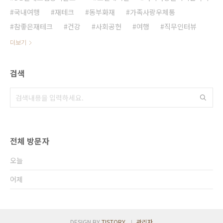
국내여행
재테크
동부화재
가족사랑우체통
참좋은재테크
건강
사회공헌
여행
직무인터뷰
더보기
검색
전체 방문자
오늘
어제
DESIGN BY
TISTORY
관리자