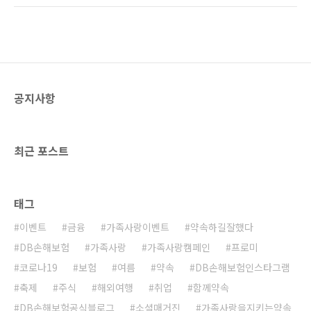
떻게 예방할 수 있을까요? 지금부터 함께 살펴보
역류성식도염 예방법, 역류성식도염 치료법 등
겠습니다. 역류성 식도염의 원인과 증상 ∨ 식도
에 대해 미리 알아두는 것이 좋습니다. 잘못하면
에도 괄약근이 있다?우리가 음식을 먹으면 음식
식도암까지 진행될 위험성이 있는 역류성식도
물은 식..
염, 예방과 치료를 위해 필요한 방법은 무엇일지
한 번 알아볼게요! 역류성식도염 원인과 증상 역
류성식도염은 위의 내용물이나 위산이 식도로
공지사항
역류하여 발생하는 식도의 염증으로, 이로 인한
가슴쓰림, 속쓰림 등 여러 불편한 느낌을 총칭하
여 일컫습니다. 일반적으로 역류성식도염은 비
만, 음주, 흡연 등이 악화 요인으로 작용할 수 있
최근 포스트
는데요. 역류성식도염증상은 위산이..
태그
이벤트
금융
가족사랑이벤트
약속하길잘했다
DB손해보험
가족사랑
가족사랑캠페인
프로미
코로나19
보험
여름
약속
DB손해보험인스타그램
축제
주식
해외여행
취업
함께약속
DB손해보험공식블로그
소셜매거진
가족사랑을지키는약속