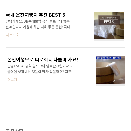
호수의 아름다운 풍경을 감상할 수 있는 곳이죠.
다. 이번 어버이날 여행을 통해 부모님께 마음을
자연 속에서 여유로운 온천을 즐기기에 제격이
전하며 아름다운 추억 쌓아보세요! 피로를 해소
며, 온천수에 신경통과 피부병에 좋은 성분이 함
국내 온천여행지 추천 BEST 5
하는, 속초 척산 온천 부모님과 함께하는 여행에
유되어 있어서 건강도 함께 챙길 ..
안녕하세요. DB손해보험 공식 블로그의 행복
자연이 빠질 수 없죠. 푸른 산이 있는 곳으로 가
한:D입니다.겨울에 하면 더욱 좋은 온천! 국내 온
야 할지, 맑은 바다가 있는 곳으로 가야 할지 고
천 추천해드릴게요! 그동안 쌓였던 피로, 온천으
더보기
민이라면 속초 천산 온천을 추천합니다. 설악산
로 풀어보는 건 어떠세요?찬바람이 불어올 때 가
의 아름다움과 동해의 푸르름이 공존하는 속초!
장 생각나고 남녀노소 선호도가 높은 겨울 여행
아름다운 자연을 배경으로 따뜻한 온천물에 몸
장소가 어디인지 알고 계신가요? 바로 온천여행
을 담그면 그 동안 쌓였던 피로가 한 번에 날아갈
이라고 합니다! 따뜻한 물속에서 스파를 하며 힐
거예요. 온천뿐만 아니라 부모님을 모시고 걷기
온천여행으로 피로회복 나들이 가요!
링을 하면 스트레스 해소에 그만이라고 하는데
좋은 소나무숲이 함..
안녕하세요. 공식 블로그의 행복한:D입니다. 겨
요. 온천하면 해외를 떠올리시는 경우도 많겠지
울이면 생각나는 것들이 뭐가 있을까요? 따뜻한
만, 국내 여행으로도 충분히 겨울 온천 여행을 만
커피, 따뜻한 코트 등 날씨가 추워서 그런지 유난
끽할 수 있습니다. 제가 바로 지금 국내에서 가장
더보기
히 따뜻한 것들이 많이 생각나는데요. 겨울이 오
핫한 온천여행 정보를 공개하려고 합니다! 따라
면 따뜻한 온천이 제일 생각나지 않을까 싶어요.
올 준비 되셨나요? - 강원도 설악 워터피아 설악
온천은 옛날부터 피부 질환이나 관절염, 신경통
워터피아는 굉장히 유명한 온천 테마파크죠! 10
등에 아주 탁월한 효과가 있다고 알려져 있습니
가지가 넘는 놀이기구와 풀장, 야외스파 등 다양
다. 최근에는 ‘水(수) 치료’ 라는 것이 다시 각광
한 온천 테마시설..
받으면서 온천 치료와 더불어 치료하는 방법도
있다고 하는데요. 오늘은 온천의 효능과 국내 대
표적인 온천여행지를 소개해드릴게요. 온천이
공지사항
란? 온천은 지하수가 지구 내부의 열과 압력에