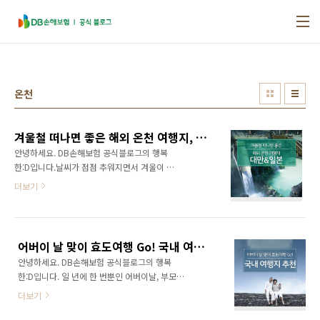
본문 바로가기
온천
겨울철 떠나면 좋은 해외 온천 여행지, 대만&일본
안녕하세요. DB손해보험 공식블로그의 행복
한:D입니다.날씨가 점점 추워지면서 겨울이 얼
마 남지 않았음을 실감케 하는데요. 오늘은 겨울
더보기
철이 되면 더욱 생각나는 온천 여행지를 알아보
려고 해요. 온천은 연인과 가도 좋지만, 겨울철
부모님을 모시고 가기에도 좋은 효도여행지이
죠. 지금 떠나면 더 좋은 해외의 유명 온천 여행
어버이 날 맞이 효도여행 Go! 국내 여행지 추천
지를 소개해드리겠습니다! 일본 유후인 온천마
안녕하세요. DB손해보험 공식블로그의 행복
을 겨울철 일본 온천여행을 계획하고 있다면 한
한:D입니다. 일 년에 한 번뿐인 어버이날, 부모님
번쯤 들어봤을 유후인은 후쿠오카에서 차로 2시
을 모시고 어디를 가야 할지 고민인 분들 많으시
간 정도 떨어진 온천마을입니다. 후쿠오카 여행
더보기
죠? 오늘은 부모님과 함께 가면 좋은 국내 여행
객들이 많이 찾는 곳이며, 유후타케 산과 긴린코
지와 효도여행 시 고려사항을 알려드리겠습니