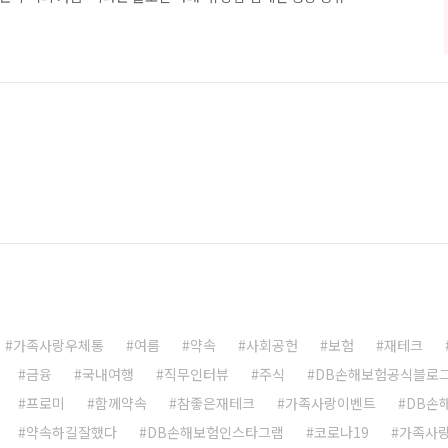
크인증 해시태그 이벤트’ 등 다양한 이벤트를 준비되어 있으니, 많은
캠페인, 핑크양말의 사나이 [ ▲핑크양말 캠페인 바로가기 ] * 일
여방법 : ‘핑크양말의 사나이’영상을 감상하신 후, 본인의 SNS에 영상
 (500명) 아빠가 가져온 핑크 양말의 주인공은 과연 누가 될까..
가족사랑우체통
여름
약속
사회공헌
보험
재테크
금융
국내여행
직무인터뷰
주식
DB손해보험공식블로
프로미
함께약속
참좋은재테크
가족사랑이벤트
DB손
약속하길잘했다
DB손해보험인스타그램
코로나19
가족사