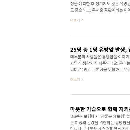
성을 예측한 후 생기지도 않은 유방
도 중요하고, 무서운 질환이라는 이
암 바로 알기 시리즈를 시작해볼게요
더보기
면 2015년에 우리나라에서는 214,
건으로 전체 암 발생의 9%인 5위를
이죠. 유방암을 예방하는 가장 좋은
이에요. 유방암은 조..
25명 중 1명 유방암 발생,
대부분의 사람들은 유방암을 이야기할
끄럽게 생각되기 때문인데요. 우리는
니다. 유방암은 여성을 위협하는 무
할 수 있습니다. 다른 암에 비해 생
더보기
하지 못할 경우 전신으로 전이되어 
암에 대해 알아보겠습니다. 중앙암등
을 진단받습니다. 신규 유방암 환자는 1
는데요. 이는 매년 급격히 증..
따뜻한 가슴으로 함께 지키
DB손해보험에서 ‘참좋은 암보험’ 
은 여성의 건강을 위협하는 유방암을
답니다. “따뜻한 가슴으로 함께 지키