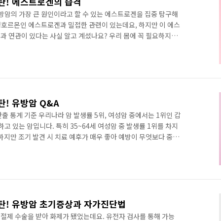
3탄! 에스트로겐의 습격
유방암의 가장 큰 원인이라고 할 수 있는 에스트로겐을 집중 탐구해
호르몬인 에스트로겐과 밀접한 관련이 있는데요, 하지만 이 에스
과 연관이 있다는 사실 알고 계셨나요? 우리 몸에 꼭 필요하지만,
스트로겐. 지금부터 에스트로겐과 유방암의 관계에 대해 알아볼까
 유방암의 원인은 아직 정확하게 밝혀지지 않았지만, 여러 연구
는데요. 유방암의 위험인자로는 여성 호르몬(에스트로겐), 연령
방사선 노출, 유방암의 가족력 등이 알려져 있습니다. 여성의 성호르몬
탄! 유방암 Q&A
출 통계 기준 우리나라 암 발생률 5위, 여성암 중에서는 1위인 갑
고 있는 암입니다. 특히 35~64세 여성암 중 발생률 1위를 차지
하지만 조기 발견 시 치료 예후가 매우 좋아 예방이 무엇보다 중요
기 두 번째 시리즈에서는 유방암 Q&A를 통해 유방암에 대한 궁금
Q. 가슴 통증과 유방암, 연관이 있나요? 여성이라면 한 번쯤 쑤시
있을 텐데요. 그럴 때마다 혹시 유방암 초기증상이 아닐까 걱정이
슴 통증과 유방암은 거의 관련이 없답니다. 그렇다면, 왜 가슴통증
1탄! 유방암 초기증상과 자가진단법
방 절제 수술을 받아 화제가 됐었는데요. 유전자 검사를 통해 가능