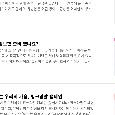
암을 예방하기 위해 수술을 결심한 것입니다. 그만큼 암은 가족력
야기이기도 한데요. 유방암은 어떤 병이고 증상은 어떠한지, 유방
~! 유방암이란? 2017년에 발표된 중앙암등록본부 자료에 의하
701건의 암이 발생했는데요. 그 중 유방암은 남녀를 합쳐 19,219
 차지했어요. 여성암 중 발병률도 갑상선암에 이어 2위로 높은 편
 방법은 정기검진을 통해 징후를 알아보거나 조기에 발견하는 것
 암보험 준비 됐나요?
 때 소극적인 자세를 취합니다. 가슴에 대한 인식이 아직은 부
 좀 더 적극적으로 유방암 예방을 위해 노력해야 할 필요가 있습
서운 암이기 때문이죠. 유방암은 유방 구성조직 어디에서든 발생
존율이 높은 편이지만 유방의 위치가 림프절과 가까워 조기에 발견
심각한 결과를 초래합니다. 오늘은 절대 방심해서는 안 되는 유방
록본부에 따르면 국내에서 매년 2만명의 여성이 새롭게 유방암
996년 6,025명에서 2014년 21,484명으로 3.6배가 증가했
는 우리의 가슴, 핑크양말 캠페인
출시를 기념하여 ‘핑크양말 캠페인’을 실시합니다!핑크양말 캠페인
 알리고, 유방암의 위험성을 다시 되새기자는 의미에서 시작되었
는 우리의 가슴”이라는 슬로건 아래 ‘유방암 캠페인 영상 공유’,