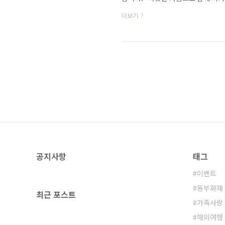
‘핑크선서 댓글 기부 이벤트’, ‘핑
더보기
참여와 관심 부탁드립니다. 첫 번째 
정 : 2018년 5월 4일~20일* 참
을 공유해주세요! * 경품 : 핑크양말
공지사항
태그
이벤트
동부화재
최근 포스트
가족사랑
해외여행