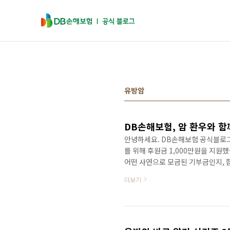
본문 바로가기
유방암
안녕하세요. DB손해보험 공식블로그
를 위해 후원금 1,000만원을 지
어떤 사연으로 모금된 기부금인지, 함
출시하며 암 환우들을 위한 핑크양말
더보기
크양말 캠페인은 ‘유방암’을 상징하
비를 하기 위해 진행했던 캠페인이었
전개되었는데요.갑작스러운 암 선고로
대에 놓인 암 환우들을 돕기 위..