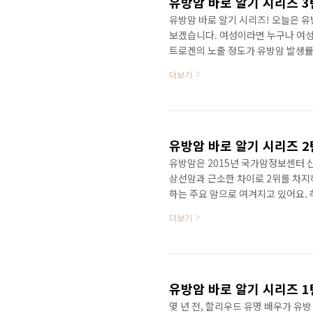
유방암 바로 알기 시리즈 
유방암 바로 알기 시리즈! 오늘은 
보겠습니다. 여성이라면 누구나 여성
트로겐의 노출 정도가 유방암 발생률
과다하면 유방암의 원인이 되는 에
더보기
요? 에스트로겐과 유방암의 상관관계
를 통해 유방암 위험인자를 밝혀내었
및 출산 경험, 수유 요인, 음주, 
중 가장 중요한 역할을 하는 ..
유방암 바로 알기 시리즈 2
유방암은 2015년 국가암정보센터 산
상선암과 근소한 차이로 2위를 차지하
하는 주요 암으로 여겨지고 있어요. 
한 암이랍니다. 오늘 유방암 바로 알
더보기
증을 풀어보는 시간을 가져볼게요:) 
고 저린 가슴 통증을 겪어보신 적이 
되셨을 거예요. 하지만 다행히도 가
이 생기..
유방암 바로 알기 시리즈 
몇 년 전, 할리우드 유명 배우가 유