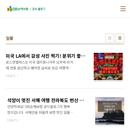
본문 바로가기
일몰
미국 LA에서 감성 사진 찍기! 분위기 좋은 곳 5
로스앤젤레스는 미국 캘리포니아주 남부에 위치
해 연중 온난하고 쾌적한 날씨로 많은 여행객들
의 사랑받고 있습니다. LA는 날씨뿐만 아니라 아
더보기
름다운 석양, 다양한 볼거리, 영화 LALALAND의
촬영지로도 널리 알려졌는데요. LA 감성을 물씬
느낄 수 있는 분위기 좋은 명소 4곳을 소개해드
릴게요 :) 1. 아기자기 로맨틱한 쇼핑몰, 더 그로
석양이 멋진 서해 여행 전라북도 변산 가볼만한 곳
브 The Grove 189 The Grove Dr, Los
안녕하세요! DB손해보험 공식블로그의 행복
Angeles, CA 90036 미국 평일 10:00~21:00 |
한:D입니다. 서해안을 떠올려 보면 멋진 일몰과
금,토 10:00~22:00 #음악분수대 LA의 더 그로
독특한 여행지가 많죠. 그 중에서도 전라북도 변
브 쇼핑몰은 멀티플렉스 공간으로 쇼핑, 식사, 문
더보기
산은 수많은 여름 여행지 중에서도 가볼만한 곳
화생활을 한 곳에서 즐길수 있는 곳입니다. 더 그
이 참 많은데요, 전라북도 변산에서 놓치지 말아