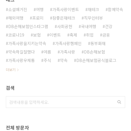
소셜매거진
여행
가족사랑이벤트
재테크
함께약속
해외여행
프로미
참좋은재테크
직무인터뷰
DB손해보험인스타그램
사회공헌
국내여행
건강
코로나19
보험
이벤트
축제
취업
금융
가족사랑을지키는약속
가족사랑캠페인
동부화재
약속하길잘했다
여름
가족사랑
DB손해보험
가족사랑우체통
주식
약속
DB손해보험공식블로그
더보기
검색
전체 방문자