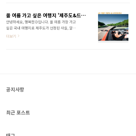
로브 쇼핑몰에서 눈길을 끄는 첫번째 스팟은 바
야 할 다양한 여행지를 함께 알아봐요! 새만금 전
로 중앙 광장에 위치한 ‘음악 분수대’입니다. 이
라북도 변산 힐링 코스 중에서 가장 먼저 소개할
곳..
올 여름 가고 싶은 여행지 '제주도&드라이브코스'
곳은 바로 새만금 방조제입니다. 세계에서 가장
안녕하세요, 행복한:D입니다. 올 여름 가장 가고
긴 방조제로 길이가 무려 33.9km입니다. 바다
싶은 국내 여행지로 제주도가 선정된 사실, 알고
가운데로 뻗어있는 20km의 해안도로를 드라이
계셨나요? 제주도는 아름다운 자연경관과 맛있
더보기
브하며 탁 트인 멋진 풍경을 만끽할 수 있는데요!
는 음식, 독특한 문화로 많은 사랑을 받고 있답니
서울시 면적의 3분의 2에 이르는 면적이 육지로
다. 특히 파란 하늘 아래 바람을 맞으며 드라이브
바뀐 이 곳에서 특별한 추억 만들어보세요. 변산
하는 것은 도시에서는 상상도 하기 힘든 일이지
해수욕장 여름인 만큼 해수욕장 이야기도 빼놓
만, 제주도에는 총 약 240km 거리의 해안도로
을 수..
가 있어서 해변을 따라 드라이브를 즐길 수 있어
요. 올 여름, 여러분의 완벽한 휴가를 위해 제주
도의 베스트 드라이브 코스를 알려 드리도록 할
게요. 제주도는 아침-점심-저녁-밤 느낌이 모두
공지사항
달라서 시간을 고려해서 일정을 계획해야 해요.
인디:D가 추천하는 전체적인 코스는 ‘김녕항’에
서 시작해 ‘성산 일출봉’에서 끝나는 코스랍니다.
정오 여름의 제주도는 평균기온이 33.5도에 달
최근 포스트
할 ..
태그