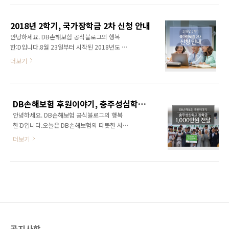
천여 만원에 달하며, 14년째 변함없는 인연을 이
년 6월 첫 후원 이후 13년 동안 꾸준하게 후원행
어가고 있습니다. 회사는 장학금 지원뿐만 아니
사를 이어오고 있으며, 지금까지 전달된 약 3억
라 충북사업단 임직원의 교내 환경개선 봉사활
2018년 2학기, 국가장학금 2차 신청 안내
원의 후원금 및 장학금은 야구부 활동뿐 아니라
동, 야구부 운영을 위한 물품 지..
안녕하세요. DB손해보험 공식블로그의 행복
가정 형편이 어려운 학생들의 꿈과 도전을 이어
한:D입니다.8월 23일부터 시작된 2018년도 2
갈 수 있도록 사용되었습니다. ​이러한 장학금 외
학기 국가장학금 신청! 많은 대학생이 한국장학
더보기
에도 DB손해보험 충북사업단 임직원들이 참여
재단에서 실시하는 국가장학금 신청을 기다렸다
한 교내 환경개선 활동, 야구부 운영을 위한 각종
고 하는데요. 얼마 남지 않은 국가장학금 신청방
물품 지원, 그리고 DB프로미 농구단의 경기관람
법과 준비사항에 대해 자세히 알아볼까요?
행사 등을 통해 학생들과 소통해 왔습니다. 특히,
2018년 2학기 국가장학금 2차 신청대상 2학기
코로나19 확산 시기에는 ‘약속상자’를 전달하는
DB손해보험 후원이야기, 충주성심학교 장학금 1,000만원 전달
2차 신청기간 : 8월 23일(목)~9월 6일(목) 18시
등 어려운 ..
안녕하세요. DB손해보험 공식블로그의 행복
서류제출 및 가구원동의 : 8월 23일(목)~9월 10
한:D입니다.오늘은 DB손해보험의 따뜻한 사회
일(월) 18시(※2학기 1차 신청기간 마감 : 5월
공헌활동 소식을 가지고 왔습니다:)지난 19일,
17일(목)~6월 15일(금) 18시) 국가장학금 신청
더보기
DB손해보험 임직원 일동이 충주성심학교를 방
대상에는 신입생, 편입생, 재입학생, 복학생이 해
문하여 장학금 1,000만원을 전달했는데요. 충주
당합니다. 재학생은 국가장학금 1차 신청이 원칙
성심학교는 청각장애 특수학교로 국내 최초 청
이며, 2차 신청 시 신청기간 미준수로 심사에서
각장애 학생 야구단이 소속된 학교입니다. 영화
탈락할 수 있어 주의해야 합니다. ..
글러브의 실제 주인공인 학교이기도 해요.DB손
해보험은 2013년부터 6년째 꾸준히 후원을 이
어오고 있어요. 올해는 충주성심학교 학생들에
게 1,000만 원의 장학금을 후원했습니다. 이번
공지사항
장학금은 경제적 어려움으로 학업에 지장을 받