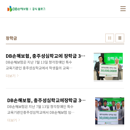
본문 바로가기
장학금
DB손해보험, 충주성심학교에 장학금 3천만원 전달
DB손해보험은 지난 7월 13일 청각장애인 특수
교육기관인 충주성심학교에서 학생들의 교육환
경 지원을 위해 장학금 3천만원을 전달했습니다.
더보기
전달식에는 DB손해보험 임직원과 충주성심학교
교직원, 야구부 코칭스태프가 참석해 학생들의
꿈과 성장을 응원하는 뜻을 함께했으며 이번 장
학금은 경제적 어려움을 겪는 학생들의 교육비
DB손해보험, 충주성심학교에장학금 3천만원 전달
와 야구부 운영 지원 등에 사용될 예정입니다.
DB손해보험은 지난 7월 13일 청각장애인 특수
DB손해보험은 2013년 충주성심학교와 후원 협
교육기관인충주성심학교에서 DB손해보험 임직
약을 체결한 이후 매년 장학금을 지원하며 지속
원, 충주성심학교 교직원 및 야구부 학생들이 참
적인 사회공헌활동을 이어오고 있습니다. 올해
더보기
석한 가운데 가정형편이 어려운 학생들을 위한
전달된 장학금을 포함한 누적 장학금은 약 3억 4
장학금 3천만원의 전달식을 가졌습니다.​ 2013