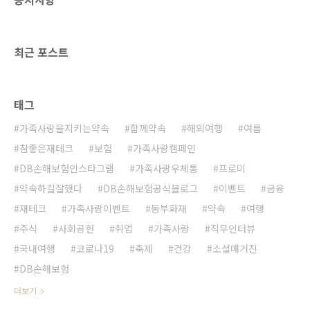
는 학생들에게 지급될 예정입니다. 어려운 환경
에서도 밝은 모습을 잃지 않고 멋지게 꿈을 키워
나가는 학생들의 모습이 정말 예쁘지 않나요? 이
최근 포스트
런 아이들의 모습이 우리에게 희망..
태그
가족사랑을지키는약속
함께약속
해외여행
여름
참좋은재테크
보험
가족사랑캠페인
DB손해보험인스타그램
가족사랑우체통
프로미
약속하길잘했다
DB손해보험공식블로그
이벤트
금융
재테크
가족사랑이벤트
동부화재
약속
여행
주식
사회공헌
취업
가족사랑
직무인터뷰
국내여행
코로나19
축제
건강
소셜매거진
DB손해보험
더보기