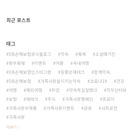
식인데요. 내년 2020년부터는 제로페이로 결제
할 경우 공제율이 40%로 더 높아진다고 하니,
제로페이를 사용하는 것도 좋겠네요! 제로페이
최근 포스트
란 소상공인의 카드 수..
태그
DB손해보험공식블로그
약속
축제
소셜매거진
동부화재
이벤트
여름
국내여행
DB손해보험인스타그램
참좋은재테크
함께약속
DB손해보험
가족사랑을지키는약속
코로나19
건강
여행
해외여행
취업
약속하길잘했다
직무인터뷰
보험
재테크
주식
가족사랑캠페인
프로미
가족사랑우체통
가족사랑이벤트
금융
사회공헌
가족사랑
더보기